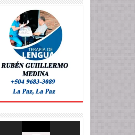
roductor
o