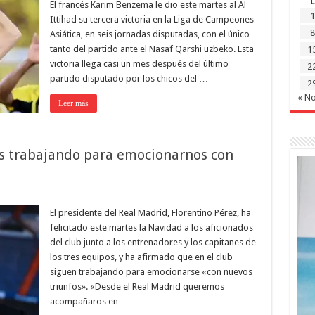
L
El francés Karim Benzema le dio este martes al Al
1
Ittihad su tercera victoria en la Liga de Campeones
8
Asiática, en seis jornadas disputadas, con el único
tanto del partido ante el Nasaf Qarshi uzbeko. Esta
1
victoria llega casi un mes después del último
2
partido disputado por los chicos del …
2
« N
Leer más
s trabajando para emocionarnos con
El presidente del Real Madrid, Florentino Pérez, ha
felicitado este martes la Navidad a los aficionados
del club junto a los entrenadores y los capitanes de
los tres equipos, y ha afirmado que en el club
siguen trabajando para emocionarse «con nuevos
triunfos». «Desde el Real Madrid queremos
acompañaros en …