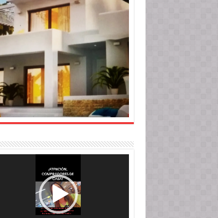
roductor
o