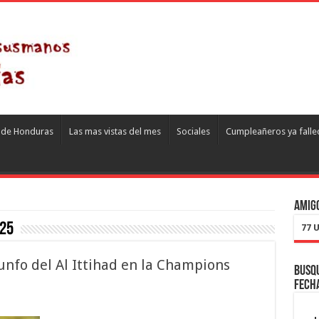
s de Honduras
Las mas vistas del mes
Sociales
Cumpleañeros ya falle
Amigo
025
77 
unfo del Al Ittihad en la Champions
Busqu
fech