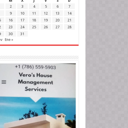
M
X
J
V
S
D
2
3
4
5
6
7
9
10
11
12
13
14
5
16
17
18
19
20
21
2
23
24
25
26
27
28
9
30
31
ov
Ene »