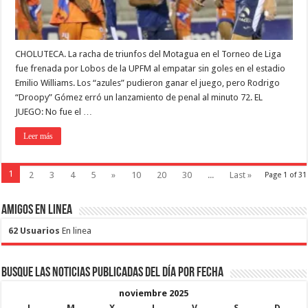
CHOLUTECA. La racha de triunfos del Motagua en el Torneo de Liga
fue frenada por Lobos de la UPFM al empatar sin goles en el estadio
Emilio Williams. Los “azules” pudieron ganar el juego, pero Rodrigo
“Droopy” Gómez erró un lanzamiento de penal al minuto 72. EL
JUEGO: No fue el …
Leer más
1
2
3
4
5
»
10
20
30
...
Last »
Page 1 of 31
Amigos en Linea
62 Usuarios
En linea
Busque las noticias publicadas del día por fecha
noviembre 2025
L
M
X
J
V
S
D