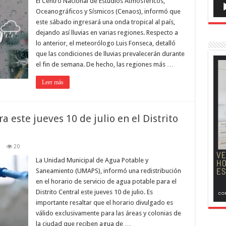
El Centro Nacional de Estudios Atmosféricos,
Oceanográficos y Sísmicos (Cenaos), informó que
este sábado ingresará una onda tropical al país,
dejando así lluvias en varias regiones. Respecto a
lo anterior, el meteorólogo Luis Fonseca, detalló
que las condiciones de lluvias prevalecerán durante
el fin de semana. De hecho, las regiones más …
Leer más
 este jueves 10 de julio en el Distrito
20
La Unidad Municipal de Agua Potable y
Saneamiento (UMAPS), informó una redistribución
en el horario de servicio de agua potable para el
Distrito Central este jueves 10 de julio. Es
importante resaltar que el horario divulgado es
válido exclusivamente para las áreas y colonias de
la ciudad que reciben agua de …