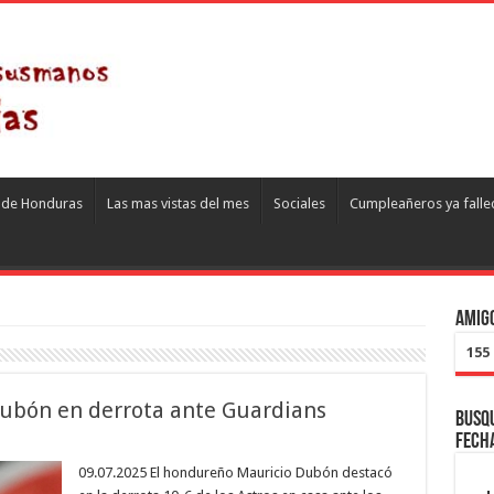
s de Honduras
Las mas vistas del mes
Sociales
Cumpleañeros ya falle
Amigo
155
Dubón en derrota ante Guardians
Busqu
fech
09.07.2025 El hondureño Mauricio Dubón destacó