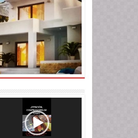
roductor
o