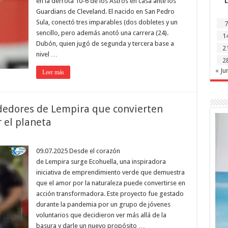
en la derrota 10-6 de los Astros en casa ante los
L
Guardians de Cleveland. El nacido en San Pedro
Sula, conectó tres imparables (dos dobletes y un
7
sencillo, pero además anotó una carrera (24).
1
Dubón, quien jugó de segunda y tercera base a
2
nivel …
2
« Ju
Leer más
dedores de Lempira que convierten
r el planeta
09.07.2025 Desde el corazón
de Lempira surge Ecohuella, una inspiradora
iniciativa de emprendimiento verde que demuestra
que el amor por la naturaleza puede convertirse en
acción transformadora. Este proyecto fue gestado
durante la pandemia por un grupo de jóvenes
voluntarios que decidieron ver más allá de la
basura y darle un nuevo propósito …