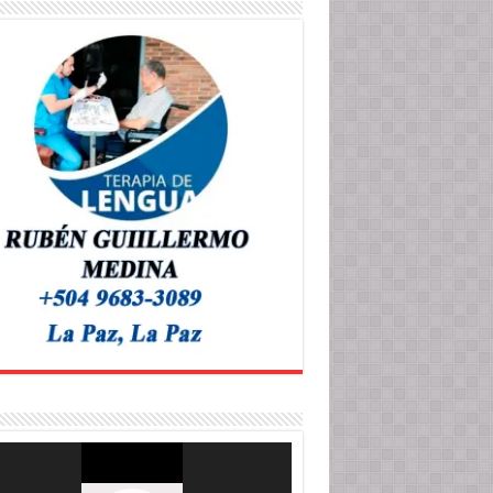
roductor
o