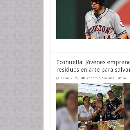
Ecohuella: Jóvenes empren
residuos en arte para salva
9 julio, 2025
Economía
,
Sociales
54