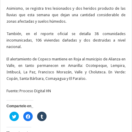
Asimismo, se registra tres lesionados y dos heridos producto de las
lluvias que esta semana que dejan una cantidad considerable de
zonas afectadas y suelos húmedos.
También, en el reporte oficial se detalla 38 comunidades
incomunicadas, 106 viviendas dañadas y dos destruidas a nivel
nacional.
El alertamiento de Copeco mantiene en Roja al municipio de Alianza en
Valle, en tanto permanecen en Amarilla: Ocotepeque, Lempira,
Intibucá, La Paz, Francisco Morazán, Valle y Choluteca. En Verde:
Copán, Santa Bárbara, Comayagua y El Paraíso.
Fuente: Proceso Digital HN
Compartelo en_
H
H
H
a
a
a
z
z
z
c
c
c
l
l
l