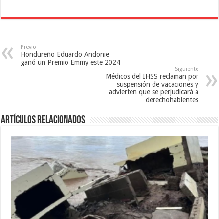
n
e
t
t
n
a
a
t
n
n
a
a
a
n
n
n
a
u
u
n
e
e
u
v
Previo
v
e
a
Hondureño Eduardo Andonie
a
v
)
ganó un Premio Emmy este 2024
)
a
Siguiente
)
Médicos del IHSS reclaman por
suspensión de vacaciones y
advierten que se perjudicará a
derechohabientes
Artículos relacionados