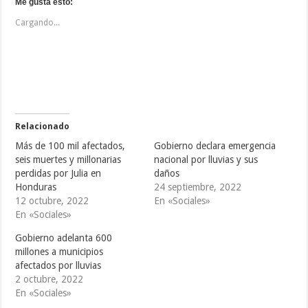
i
i
i
Me gusta esto:
c
c
c
p
p
p
Cargando...
a
a
a
r
r
r
a
a
a
c
c
c
o
o
o
m
m
m
p
p
p
a
a
a
r
r
r
t
t
t
i
i
i
r
r
r
e
e
e
Relacionado
n
n
n
T
F
T
Más de 100 mil afectados,
Gobierno declara emergencia
w
a
u
i
c
m
seis muertes y millonarias
nacional por lluvias y sus
t
e
b
perdidas por Julia en
daños
t
b
l
e
o
r
Honduras
24 septiembre, 2022
r
o
(
(
k
S
12 octubre, 2022
En «Sociales»
S
(
e
En «Sociales»
e
S
a
a
e
b
b
a
r
Gobierno adelanta 600
r
b
e
e
r
e
millones a municipios
e
e
n
afectados por lluvias
n
e
u
u
n
n
2 octubre, 2022
n
u
a
a
n
v
En «Sociales»
v
a
e
e
v
n