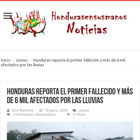
Inicio
-
Lluvias
-
Honduras reporta el primer fallecido y más de 6 mil
afectados por las lluvias
Honduras reporta el primer fallecido y más
de 6 mil afectados por las lluvias
Elsa Martinez
19 junio, 2024
Lluvias
en
Comentarios desactivados
31 Visto
Honduras
reporta
el
primer
fallecido
y