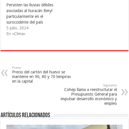
b
a
r
Persisten las lluvias débiles
r
b
e
e
r
e
asociadas al huracán Beryl
e
e
n
particularmente en el
n
e
u
u
n
n
suroccidente del país
n
u
a
a
n
v
5 julio, 2024
v
a
e
En «Clima»
e
v
n
n
e
t
t
n
a
a
t
n
n
a
a
a
n
n
n
a
u
u
n
e
e
u
v
v
e
a
Previo
a
v
)
Precio del cartón del huevo se
)
a
)
mantiene en 90, 80 y 70 lempiras
en la capital
Siguiente
Cohep llama a reestructurar el
Presupuesto General para
impulsar desarrollo económico y
empleo
Artículos relacionados