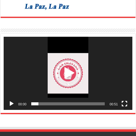
Reproductor
de
vídeo
00:00
00:51