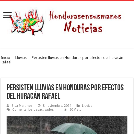
Inicio
-
Lluvias
-
Persisten lluvias en Honduras por efectos del huracán
Rafael
Persisten lluvias en Honduras por efectos
del huracán Rafael
Elsa Martinez
8 noviembre, 2024
Lluvias
en
Comentarios desactivados
50 Visto
Persisten
lluvias
en
Honduras
por
efectos