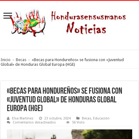
Inicio
-
Becas
-
«Becas para Hondureños» se fusiona con «Juventud
Global» de Honduras Global Europa (HGE)
«Becas para Hondureños» se fusiona con
«Juventud Global» de Honduras Global
Europa (HGE)
Elsa Martinez
23 octubre, 2024
Becas
,
Educación
en
Comentarios desactivados
56 Visto
«Becas
para
Hondureños»
se