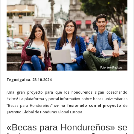
fusiona
con
«Juventud
Global»
de
Honduras
Global
Europa
(HGE)
Tegucigalpa. 23.10.2024
¡Una gran proyecto para que los hondureños sigan cosechando
éxitos! La plataforma y portal informativo sobre becas universitarias
“
Becas para Hondureños
”
se ha fusionado con el proyecto
de
Juventud Global de Honduras Global Europa.
«Becas para Hondureños» se