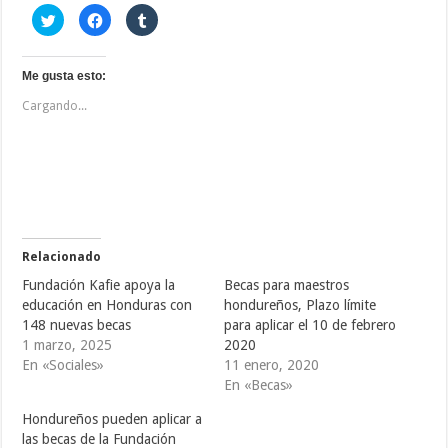
H
H
H
a
a
a
z
z
z
c
c
c
l
l
l
i
i
i
Me gusta esto:
c
c
c
p
p
p
Cargando...
a
a
a
r
r
r
a
a
a
c
c
c
o
o
o
m
m
m
p
p
p
a
a
a
r
r
r
t
t
t
i
i
i
r
r
r
e
e
e
Relacionado
n
n
n
T
F
T
Fundación Kafie apoya la
Becas para maestros
w
a
u
i
c
m
educación en Honduras con
hondureños, Plazo límite
t
e
b
148 nuevas becas
para aplicar el 10 de febrero
t
b
l
e
o
r
1 marzo, 2025
2020
r
o
(
(
k
S
En «Sociales»
11 enero, 2020
S
(
e
En «Becas»
e
S
a
a
e
b
b
a
r
Hondureños pueden aplicar a
r
b
e
e
r
e
las becas de la Fundación