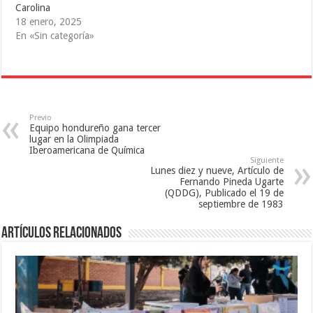
e
e
n
Carolina
n
e
u
u
n
n
18 enero, 2025
n
u
a
a
n
v
En «Sin categoría»
v
a
e
e
v
n
n
e
t
t
n
a
a
t
n
n
a
a
a
n
n
n
a
u
u
n
e
e
u
v
Previo
v
e
a
Equipo hondureño gana tercer
a
v
)
lugar en la Olimpiada
)
a
Iberoamericana de Química
)
Siguiente
Lunes diez y nueve, Artículo de
Fernando Pineda Ugarte
(QDDG), Publicado el 19 de
septiembre de 1983
Artículos relacionados