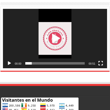
Reproductor
de
vídeo
00:00
00:51