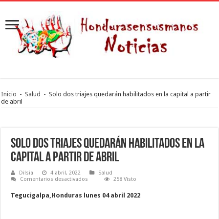
Inicio
-
Salud
-
Solo dos triajes quedarán habilitados en la capital a partir
de abril
Solo dos triajes quedarán habilitados en la
capital a partir de abril
Dilsia
4 abril, 2022
Salud
en
Comentarios desactivados
258 Visto
Solo
dos
Tegucigalpa,Honduras lunes 04 abril 2022
triajes
quedarán
habilitados
en