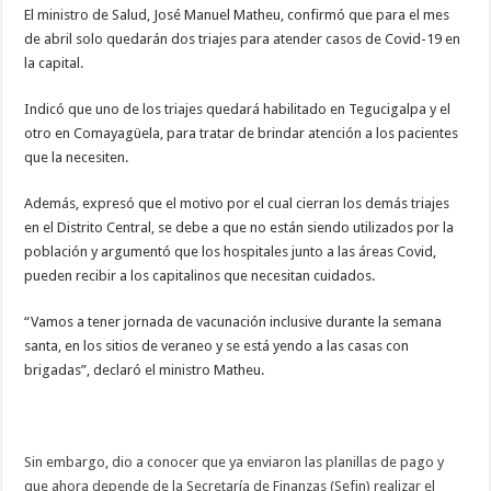
la
El ministro de Salud, José Manuel Matheu, confirmó que para el mes
capital
de abril solo quedarán dos triajes para atender casos de Covid-19 en
a
partir
la capital.
de
abril
Indicó que uno de los triajes quedará habilitado en Tegucigalpa y el
otro en Comayagüela, para tratar de brindar atención a los pacientes
que la necesiten.
Además, expresó que el motivo por el cual cierran los demás triajes
en el Distrito Central, se debe a que no están siendo utilizados por la
población y argumentó que los hospitales junto a las áreas Covid,
pueden recibir a los capitalinos que necesitan cuidados.
“Vamos a tener jornada de vacunación inclusive durante la semana
santa, en los sitios de veraneo y se está yendo a las casas con
brigadas”, declaró el ministro Matheu.
Sin embargo, dio a conocer que ya enviaron las planillas de pago y
que ahora depende de la Secretaría de Finanzas (Sefin) realizar el