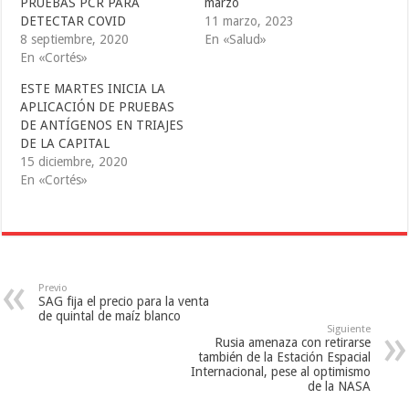
PRUEBAS PCR PARA
marzo
t
b
l
e
o
r
DETECTAR COVID
11 marzo, 2023
r
o
(
(
k
S
8 septiembre, 2020
En «Salud»
S
(
e
En «Cortés»
e
S
a
a
e
b
b
a
r
ESTE MARTES INICIA LA
r
b
e
e
r
e
APLICACIÓN DE PRUEBAS
e
e
n
DE ANTÍGENOS EN TRIAJES
n
e
u
u
n
n
DE LA CAPITAL
n
u
a
a
n
v
15 diciembre, 2020
v
a
e
En «Cortés»
e
v
n
n
e
t
t
n
a
a
t
n
n
a
a
a
n
n
n
a
u
u
n
e
e
u
v
v
e
a
Previo
a
v
)
SAG fija el precio para la venta
)
a
)
de quintal de maíz blanco
Siguiente
Rusia amenaza con retirarse
también de la Estación Espacial
Internacional, pese al optimismo
de la NASA