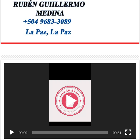
Reproductor
de
vídeo
00:00
00:51