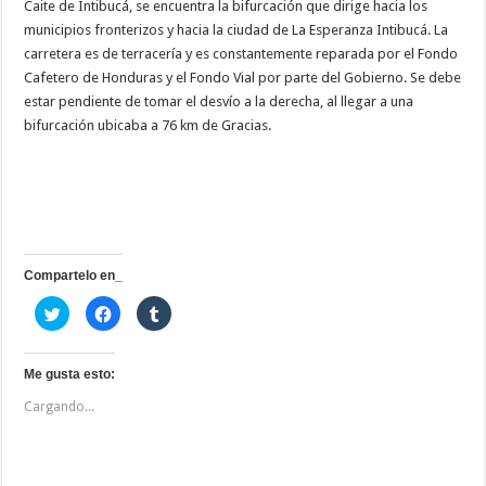
Caite de Intibucá, se encuentra la bifurcación que dirige hacia los
municipios fronterizos y hacia la ciudad de La Esperanza Intibucá. La
carretera es de terracería y es constantemente reparada por el Fondo
Cafetero de Honduras y el Fondo Vial por parte del Gobierno. Se debe
estar pendiente de tomar el desvío a la derecha, al llegar a una
bifurcación ubicaba a 76 km de Gracias.
Compartelo en_
H
H
H
a
a
a
z
z
z
c
c
c
l
l
l
i
i
i
Me gusta esto:
c
c
c
p
p
p
Cargando...
a
a
a
r
r
r
a
a
a
c
c
c
o
o
o
m
m
m