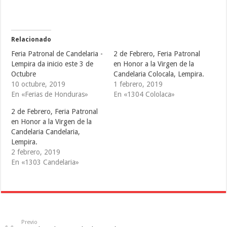
p
p
p
a
a
a
r
r
r
t
t
t
i
i
i
r
r
r
e
e
e
Relacionado
n
n
n
T
F
T
Feria Patronal de Candelaria -
2 de Febrero, Feria Patronal
w
a
u
i
c
m
Lempira da inicio este 3 de
en Honor a la Virgen de la
t
e
b
Octubre
Candelaria Colocala, Lempira.
t
b
l
e
o
r
10 octubre, 2019
1 febrero, 2019
r
o
(
(
k
S
En «Ferias de Honduras»
En «1304 Cololaca»
S
(
e
e
S
a
2 de Febrero, Feria Patronal
a
e
b
b
a
r
en Honor a la Virgen de la
r
b
e
e
r
e
Candelaria Candelaria,
e
e
n
Lempira.
n
e
u
u
n
n
2 febrero, 2019
n
u
a
a
n
v
En «1303 Candelaria»
v
a
e
e
v
n
n
e
t
t
n
a
a
t
n
n
a
a
a
n
n
n
a
u
u
n
e
e
u
v
Previo