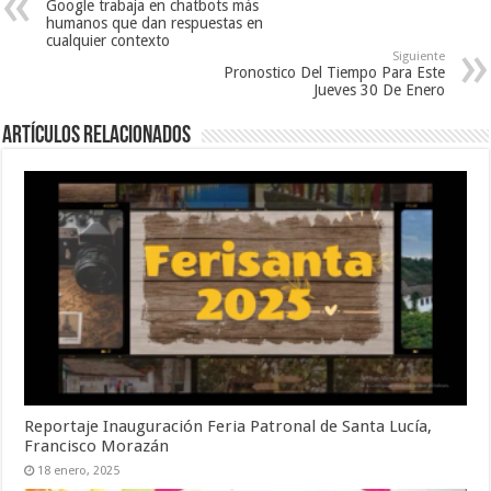
v
e
a
Google trabaja en chatbots más
a
v
)
humanos que dan respuestas en
)
a
cualquier contexto
)
Siguiente
Pronostico Del Tiempo Para Este
Jueves 30 De Enero
Artículos relacionados
Reportaje Inauguración Feria Patronal de Santa Lucía,
Francisco Morazán
18 enero, 2025