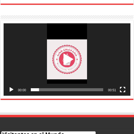
Reproductor
de
vídeo
00:00
00:51