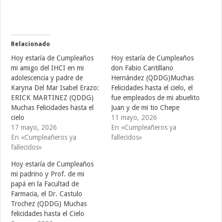
m
m
m
p
p
p
a
a
a
r
r
r
t
t
t
i
i
i
r
r
r
e
e
e
Relacionado
n
n
n
T
F
T
Hoy estaría de Cumpleaños
Hoy estaría de Cumpleaños
w
a
u
i
c
m
mi amigo del IHCI en mi
don Fabio Cantillano
t
e
b
adolescencia y padre de
Hernández (QDDG)Muchas
t
b
l
e
o
r
Karyna Del Mar Isabel Erazo:
Felicidades hasta el cielo, el
r
o
(
(
k
S
ERICK MARTINEZ (QDDG)
fue empleados de mi abuelito
S
(
e
Muchas Felicidades hasta el
Juan y de mi tio Chepe
e
S
a
a
e
b
cielo
11 mayo, 2026
b
a
r
r
b
e
17 mayo, 2026
En «Cumpleañeros ya
e
r
e
En «Cumpleañeros ya
fallecidos»
e
e
n
n
e
u
fallecidos»
u
n
n
n
u
a
a
n
v
Hoy estaría de Cumpleaños
v
a
e
mi padrino y Prof. de mi
e
v
n
n
e
t
papá en la Facultad de
t
n
a
a
t
n
Farmacia, el Dr. Castulo
n
a
a
Trochez (QDDG) Muchas
a
n
n
n
a
u
felicidades hasta el Cielo
u
n
e