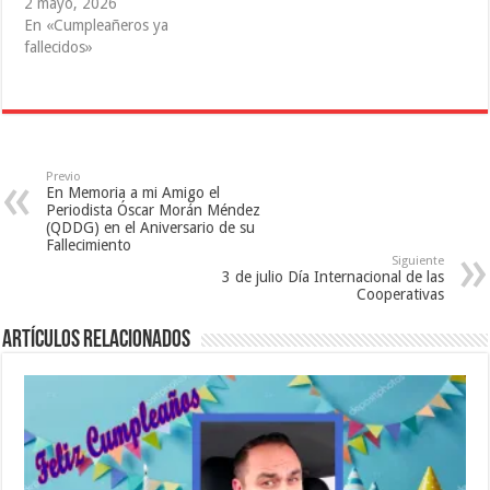
e
u
v
2 mayo, 2026
v
e
a
En «Cumpleañeros ya
a
v
)
)
a
fallecidos»
)
Previo
En Memoria a mi Amigo el
Periodista Óscar Morán Méndez
(QDDG) en el Aniversario de su
Fallecimiento
Siguiente
3 de julio Día Internacional de las
Cooperativas
Artículos relacionados