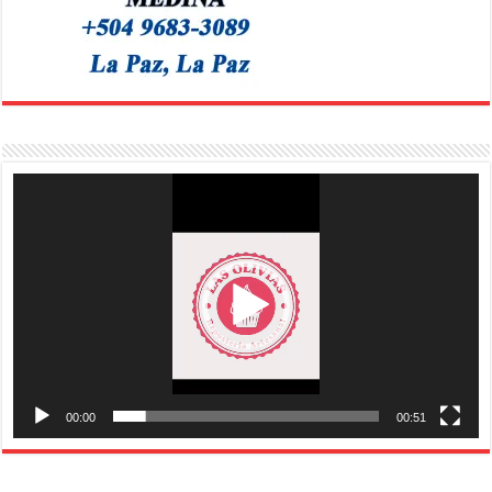
Reproductor
de
vídeo
00:00
00:51