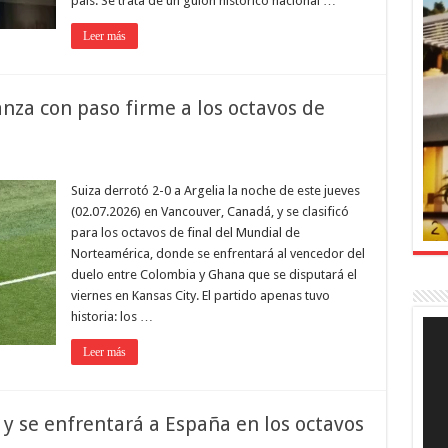
país. Se trata de un guión histórico nacional …
Leer más
anza con paso firme a los octavos de
Suiza derrotó 2-0 a Argelia la noche de este jueves
(02.07.2026) en Vancouver, Canadá, y se clasificó
para los octavos de final del Mundial de
Norteamérica, donde se enfrentará al vencedor del
duelo entre Colombia y Ghana que se disputará el
viernes en Kansas City. El partido apenas tuvo
historia: los …
Rep
de
Leer más
víde
y se enfrentará a España en los octavos