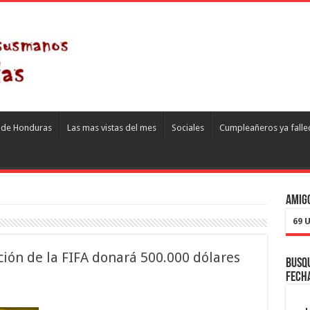
s de Honduras
Las mas vistas del mes
Sociales
Cumpleañeros ya falle
Amigo
69 
ión de la FIFA donará 500.000 dólares
Busqu
fech