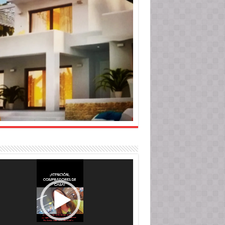
roductor
o