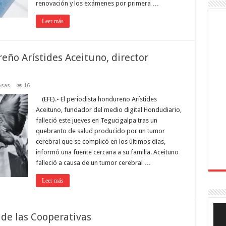
renovación y los exámenes por primera …
Leer más
reño Arístides Aceituno, director
osas
16
(EFE).- El periodista hondureño Arístides
Aceituno, fundador del medio digital Hondudiario,
falleció este jueves en Tegucigalpa tras un
quebranto de salud producido por un tumor
cerebral que se complicó en los últimos días,
informó una fuente cercana a su familia. Aceituno
falleció a causa de un tumor cerebral …
Leer más
Rep
de
 de las Cooperativas
víde