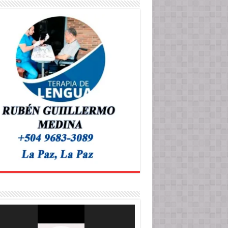
roductor
o