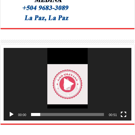
Reproductor
de
vídeo
00:00
00:51