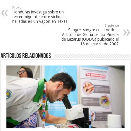
n
a
u
u
n
e
e
u
v
Previo
v
e
a
Honduras investiga sobre un
a
v
)
tercer migrante entre víctimas
)
a
halladas en un vagón en Texas
)
Siguiente
Sangre, sangre en la noticia,
Artículo de Gloria Leticia Pineda
de Lazarus (QDDG) publicado el
16 de marzo de 2007
Artículos relacionados