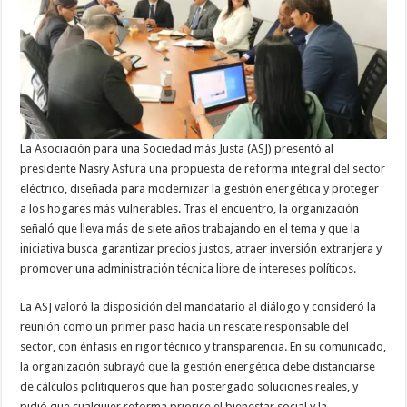
sector
eléctrico
a
Asfura
La Asociación para una Sociedad más Justa (ASJ) presentó al
presidente Nasry Asfura una propuesta de reforma integral del sector
eléctrico, diseñada para modernizar la gestión energética y proteger
a los hogares más vulnerables. Tras el encuentro, la organización
señaló que lleva más de siete años trabajando en el tema y que la
iniciativa busca garantizar precios justos, atraer inversión extranjera y
promover una administración técnica libre de intereses políticos.
La ASJ valoró la disposición del mandatario al diálogo y consideró la
reunión como un primer paso hacia un rescate responsable del
sector, con énfasis en rigor técnico y transparencia. En su comunicado,
la organización subrayó que la gestión energética debe distanciarse
de cálculos politiqueros que han postergado soluciones reales, y
pidió que cualquier reforma priorice el bienestar social y la