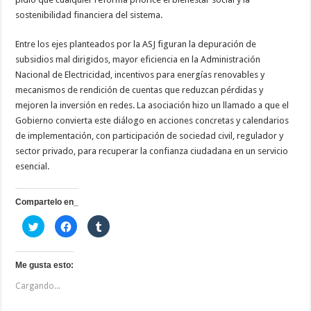
sostenibilidad financiera del sistema.
Entre los ejes planteados por la ASJ figuran la depuración de
subsidios mal dirigidos, mayor eficiencia en la Administración
Nacional de Electricidad, incentivos para energías renovables y
mecanismos de rendición de cuentas que reduzcan pérdidas y
mejoren la inversión en redes. La asociación hizo un llamado a que el
Gobierno convierta este diálogo en acciones concretas y calendarios
de implementación, con participación de sociedad civil, regulador y
sector privado, para recuperar la confianza ciudadana en un servicio
esencial.
Compartelo en_
H
H
H
a
a
a
z
z
z
c
c
c
l
l
l
i
i
i
Me gusta esto:
c
c
c
p
p
p
Cargando...
a
a
a
r
r
r
a
a
a