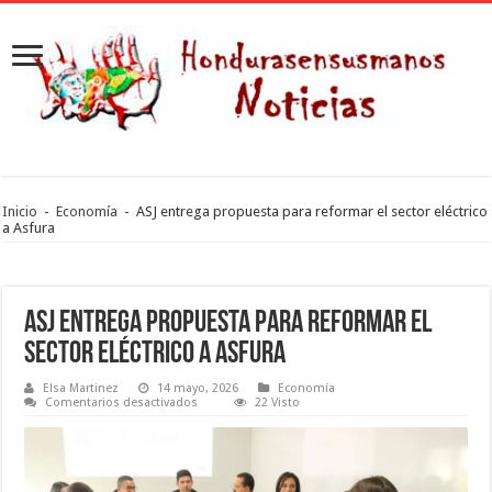
Inicio
-
Economía
-
ASJ entrega propuesta para reformar el sector eléctrico
a Asfura
ASJ entrega propuesta para reformar el
sector eléctrico a Asfura
Elsa Martinez
14 mayo, 2026
Economía
en
Comentarios desactivados
22 Visto
ASJ
entrega
propuesta
para
reformar
el