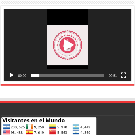
Reproductor
de
vídeo
00:00
00:51