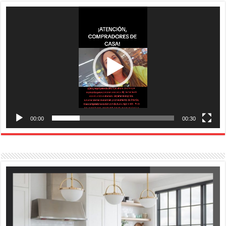
Reproductor
de
vídeo
00:00
00:30