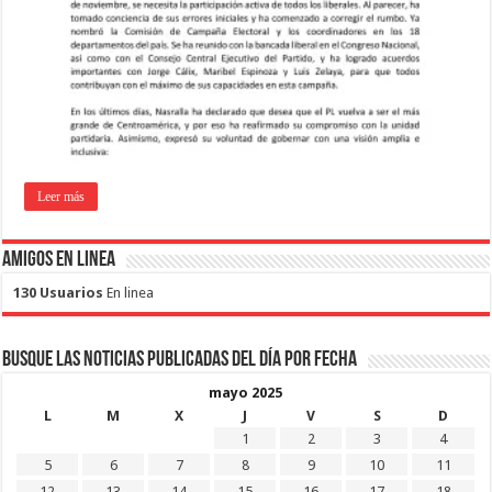
Leer más
Amigos en Linea
130 Usuarios
En linea
Busque las noticias publicadas del día por fecha
mayo 2025
L
M
X
J
V
S
D
1
2
3
4
5
6
7
8
9
10
11
12
13
14
15
16
17
18