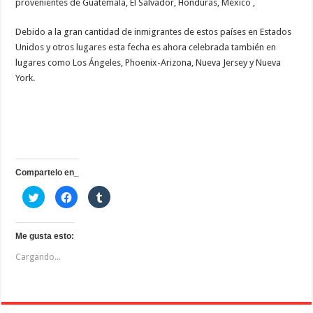
provenientes de Guatemala, El Salvador, Honduras, México ,
Debido a la gran cantidad de inmigrantes de estos países en Estados
Unidos y otros lugares esta fecha es ahora celebrada también en
lugares como Los Ángeles, Phoenix-Arizona, Nueva Jersey y Nueva
York.
Compartelo en_
H
H
H
a
a
a
z
z
z
c
c
c
l
l
l
i
i
i
Me gusta esto:
c
c
c
p
p
p
Cargando...
a
a
a
r
r
r
a
a
a
c
c
c
o
o
o
m
m
m
p
p
p