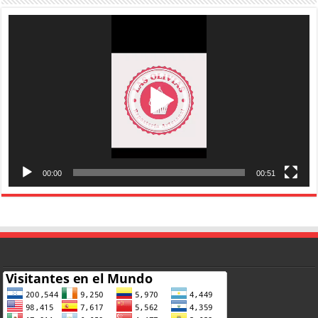
Reproductor
de
vídeo
00:00
00:51