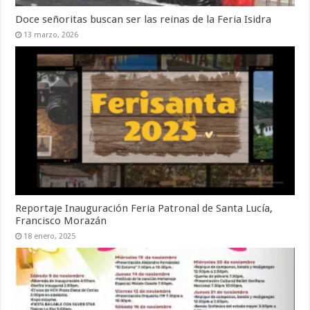
a
v
)
)
a
Doce señoritas buscan ser las reinas de la Feria Isidra
)
13 marzo, 2026
Reportaje Inauguración Feria Patronal de Santa Lucía,
Francisco Morazán
18 enero, 2025