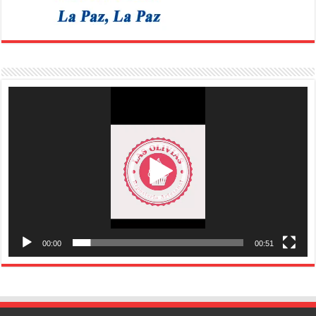
Reproductor
de
vídeo
00:00
00:51