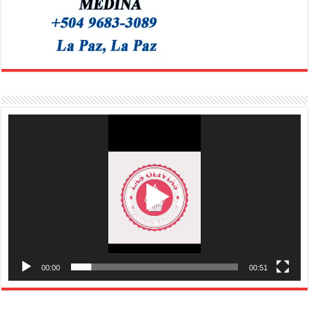
Reproductor
de
vídeo
00:00
00:51