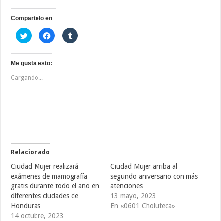
Compartelo en_
H
H
H
a
a
a
z
z
z
c
c
c
l
l
l
i
i
i
Me gusta esto:
c
c
c
p
p
p
Cargando...
a
a
a
r
r
r
a
a
a
c
c
c
o
o
o
m
m
m
p
p
p
a
a
a
r
r
r
t
t
t
i
i
i
r
r
r
e
e
e
Relacionado
n
n
n
T
F
T
Ciudad Mujer realizará
Ciudad Mujer arriba al
w
a
u
i
c
m
exámenes de mamografía
segundo aniversario con más
t
e
b
gratis durante todo el año en
atenciones
t
b
l
e
o
r
diferentes ciudades de
13 mayo, 2023
r
o
(
(
k
S
Honduras
En «0601 Choluteca»
S
(
e
14 octubre, 2023
e
S
a