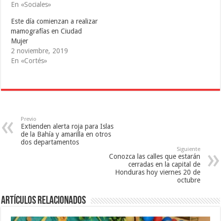
a
e
b
En «Sociales»
b
a
r
r
b
e
e
r
e
Este día comienzan a realizar
e
e
n
mamografías en Ciudad
n
e
u
u
n
n
Mujer
n
u
a
a
n
v
2 noviembre, 2019
v
a
e
En «Cortés»
e
v
n
n
e
t
t
n
a
a
t
n
n
a
a
a
n
n
n
a
u
u
n
e
e
u
v
v
e
a
Previo
a
v
)
Extienden alerta roja para Islas
)
a
)
de la Bahía y amarilla en otros
dos departamentos
Siguiente
Conozca las calles que estarán
cerradas en la capital de
Honduras hoy viernes 20 de
octubre
Artículos relacionados