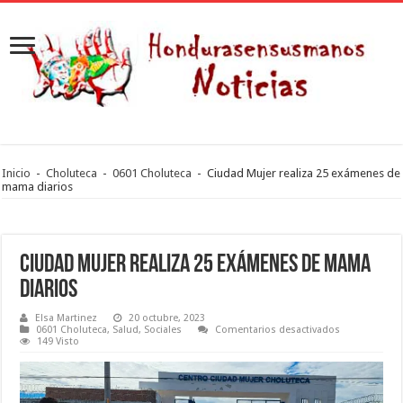
Inicio
-
Choluteca
-
0601 Choluteca
-
Ciudad Mujer realiza 25 exámenes de
mama diarios
Ciudad Mujer realiza 25 exámenes de mama
diarios
Elsa Martinez
20 octubre, 2023
en
0601 Choluteca
,
Salud
,
Sociales
Comentarios desactivados
Ciudad
149 Visto
Mujer
realiza
25
exámenes
de