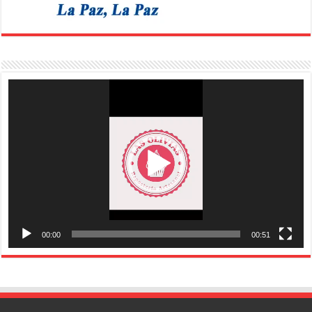
Reproductor
de
vídeo
00:00
00:51