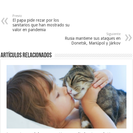
n
a
u
u
n
e
e
u
v
v
e
a
Previo
a
v
)
El papa pide rezar por los
)
a
)
sanitarios que han mostrado su
valor en pandemia
Siguiente
Rusia mantiene sus ataques en
Donetsk, Mariúpol y Járkov
Artículos relacionados