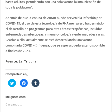
hasta adultos, permitiendo con una sola vacuna la inmunización de
toda la población”.
Además de que la vacuna de ARNm puede prevenir la infección por
COVID-19, el uso de esta tecnología de RNA mensajero ha permitido
el desarrollo de programas para otras áreas terapéuticas, incluidas
enfermedades infecciosas, inmune-oncología y enfermedades raras.
Gracias a ello, actualmente se está desarrollando una vacuna
combinada COVID – Influenza, que se espera pueda estar disponible
a finales de 2023.
Fuente: La Tribuna
Compartelo en_
H
H
H
a
a
a
z
z
z
c
c
c
l
l
l
i
i
i
Me gusta esto:
c
c
c
p
p
p
Cargando...
a
a
a
r
r
r