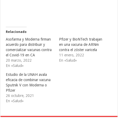
a
a
a
c
c
c
o
o
o
m
m
m
p
p
p
a
a
a
r
r
r
t
t
t
i
i
i
r
r
r
e
e
e
Relacionado
n
n
n
T
F
T
Asofarma y Moderna firman
Pfizer y BioNTech trabajan
w
a
u
i
c
m
acuerdo para distribuir y
en una vacuna de ARNm
t
e
b
comercializar vacunas contra
contra el zóster varicela
t
b
l
e
o
r
el Covid-19 en CA
11 enero, 2022
r
o
(
(
k
S
20 marzo, 2022
En «Salud»
S
(
e
En «Salud»
e
S
a
a
e
b
b
a
r
Estudio de la UNAH avala
r
b
e
e
r
e
eficacia de combinar vacuna
e
e
n
Sputnik V con Moderna o
n
e
u
u
n
n
Pfizer
n
u
a
a
n
v
26 octubre, 2021
v
a
e
En «Salud»
e
v
n
n
e
t
t
n
a
a
t
n
n
a
a
a
n
n