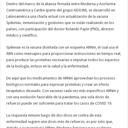
de
Dentro del marco de la alianza firmada entre Moderna y Asofarma
esquema
Centroamérica y Caribe (parte del grupo ADIUM), se desarrolló en
ARNm
Latinoamérica una charla virtual con actualización de la vacuna
SpikeVax, inmunización y gestiones que se están realizando en los
países, con participación del doctor Rolando Pajón (PhD), director
médico y científico.
Spikevax es la vacuna diseñada con un esquema ARNm, el cual usa el
ARN como mensajero para proporcionar instrucciones en tiempo real,
para producir las proteínas necesarias e impulsar todos los aspectos
de la biología, incluso en la salud y la enfermedad.
De aquí que los medicamentos de ARNm aprovechan los procesos
biológicos normales para expresar proteínas y crear un efecto
terapéutico deseado. Con vacunas cada vez más específicos ARNm y
con una evolución favorable de la pandemia, una sola dosis de
refuerzo puede ser suficiente para tratar los casos de COVID 19.
La respuesta inmune luego de dos dosis en contra de esta
enfermedad sugiere una dosis más de refuerzo, es por esto que,
debido a su tecnología ARNm, Moderna funciona para cualquier