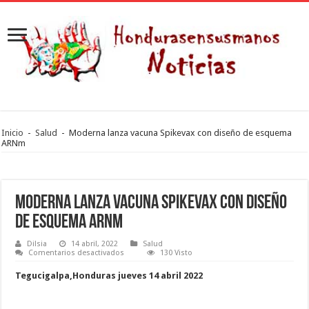
Inicio
-
Salud
-
Moderna lanza vacuna Spikevax con diseño de esquema
ARNm
Moderna lanza vacuna Spikevax con diseño
de esquema ARNm
Dilsia
14 abril, 2022
Salud
en
Comentarios desactivados
130 Visto
Moderna
lanza
Tegucigalpa,Honduras jueves 14 abril 2022
vacuna
Spikevax
con
diseño