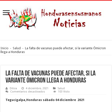
Inicio
-
Salud
-
La falta de vacunas puede afectar, si la variante Ómicron
llega a Honduras
La falta de vacunas puede afectar, si la
variante Ómicron llega a Honduras
Dilsia
4 diciembre, 2021
Salud
en
Comentarios desactivados
103 Visto
La
falta
Tegucigalpa,Honduras sábado 04 diciembre 2021
de
vacunas
puede
afectar,