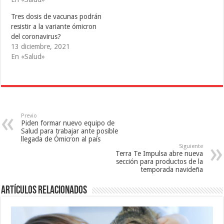
e
S
a
a
e
b
b
a
r
Tres dosis de vacunas podrán
r
b
e
e
r
e
resistir a la variante ómicron
e
e
n
del coronavirus?
n
e
u
u
n
n
13 diciembre, 2021
n
u
a
a
n
v
En «Salud»
v
a
e
e
v
n
n
e
t
t
n
a
a
t
n
n
a
a
a
n
n
n
a
u
u
n
e
e
u
v
Previo
v
e
a
Piden formar nuevo equipo de
a
v
)
Salud para trabajar ante posible
)
a
llegada de Ómicron al país
)
Siguiente
Terra Te Impulsa abre nueva
sección para productos de la
temporada navideña
Artículos relacionados