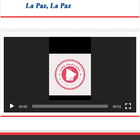
Reproductor
de
vídeo
00:00
00:51