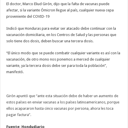
si
El doctor, Marco Eliud Girón, dijo que la falta de vacunas puede
la
afectar, si la variante Ómicron llegue al país, cualquier nueva cepa
variante
Ómicron
proveniente del COVID-19
llega
a
Honduras
Indicó que Honduras para evitar ser atacado debe continuar con la
vacunación domiciliaria, en los Centros de Salud y las personas que
solo tiene dos dosis, deben buscar una tercera dosis.
“El único modo que se puede combatir cualquier variante es así con la
vacunación, de otro mono nos ponemos a merced de cualquier
variante, ya la tercera dosis debe ser para toda la población”,
manifestó.
Girón apuntó que “ante esta situación debe de haber un aumento de
estos países en enviar vacunas a los países latinoamericanos, porque
ellos acapararon hasta cinco vacunas por persona, ahora les toca
pagar factura”.
Fuente: Hondudiario