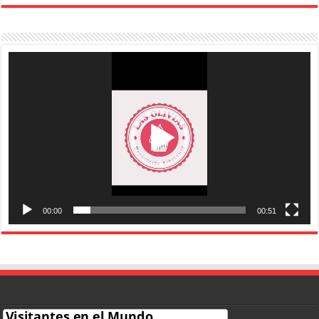
Reproductor
de
vídeo
00:00
00:51