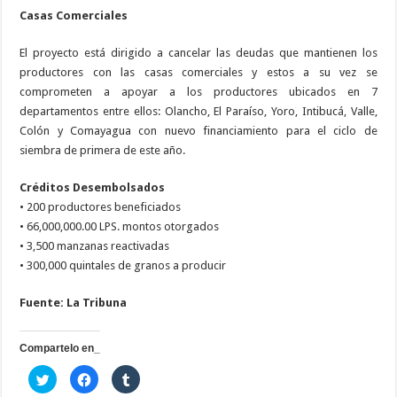
Casas Comerciales
El proyecto está dirigido a cancelar las deudas que mantienen los
productores con las casas comerciales y estos a su vez se
comprometen a apoyar a los productores ubicados en 7
departamentos entre ellos: Olancho, El Paraíso, Yoro, Intibucá, Valle,
Colón y Comayagua con nuevo financiamiento para el ciclo de
siembra de primera de este año.
Créditos Desembolsados
• 200 productores beneficiados
• 66,000,000.00 LPS. montos otorgados
• 3,500 manzanas reactivadas
• 300,000 quintales de granos a producir
Fuente: La Tribuna
Compartelo en_
H
H
H
a
a
a