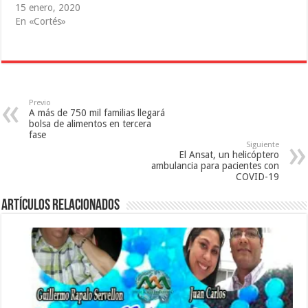
a
n
v
15 enero, 2020
v
a
e
En «Cortés»
e
v
n
n
e
t
t
n
a
a
t
n
n
a
a
a
n
n
n
a
u
u
n
e
e
u
v
v
e
a
Previo
a
v
)
A más de 750 mil familias llegará
)
a
)
bolsa de alimentos en tercera
fase
Siguiente
El Ansat, un helicóptero
ambulancia para pacientes con
COVID-19
Artículos relacionados