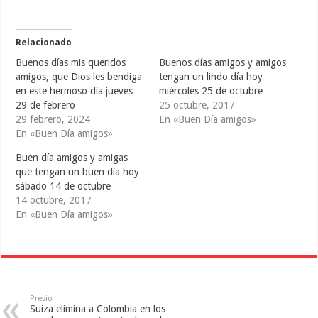
r
r
r
t
t
t
i
i
i
r
r
r
e
e
e
Relacionado
n
n
n
T
F
T
Buenos días mis queridos
Buenos días amigos y amigos
w
a
u
i
c
m
amigos, que Dios les bendiga
tengan un lindo día hoy
t
e
b
en este hermoso día jueves
miércoles 25 de octubre
t
b
l
e
o
r
29 de febrero
25 octubre, 2017
r
o
(
(
k
S
29 febrero, 2024
En «Buen Día amigos»
S
(
e
En «Buen Día amigos»
e
S
a
a
e
b
b
a
r
Buen día amigos y amigas
r
b
e
e
r
e
que tengan un buen día hoy
e
e
n
sábado 14 de octubre
n
e
u
u
n
n
14 octubre, 2017
n
u
a
a
n
v
En «Buen Día amigos»
v
a
e
e
v
n
n
e
t
t
n
a
a
t
n
n
a
a
a
n
n
n
a
u
u
n
e
e
u
v
Previo
v
e
a
Suiza elimina a Colombia en los
a
v
)