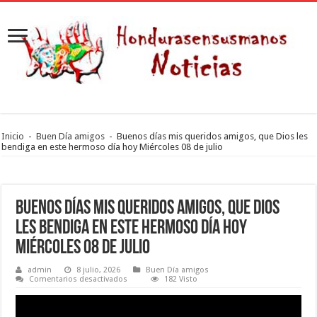
Inicio
-
Buen Día amigos
-
Buenos días mis queridos amigos, que Dios les
bendiga en este hermoso día hoy Miércoles 08 de julio
Buenos días mis queridos amigos, que Dios
les bendiga en este hermoso día hoy
Miércoles 08 de julio
admin
8 julio, 2026
Buen Día amigos
en
Comentarios desactivados
182 Visto
Buenos
días
mis
queridos