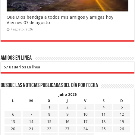
Que Dios bendiga a todos mis amigos y amigas hoy
Viernes 07 de agosto
7 agosto, 2026
Amigos en Linea
57 Usuarios
En linea
Busque las noticias publicadas del día por fecha
julio 2026
L
M
X
J
V
S
D
1
2
3
4
5
6
7
8
9
10
11
12
13
14
15
16
17
18
19
20
21
22
23
24
25
26