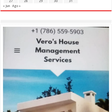
27
28
29
30
31
« Jun
Ago »