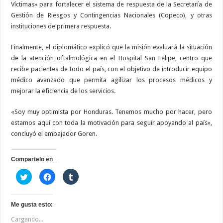
Víctimas» para fortalecer el sistema de respuesta de la Secretaría de
Gestión de Riesgos y Contingencias Nacionales (Copeco), y otras
instituciones de primera respuesta.
Finalmente, el diplomático explicó que la misión evaluará la situación
de la atención oftalmológica en el Hospital San Felipe, centro que
recibe pacientes de todo el país, con el objetivo de introducir equipo
médico avanzado que permita agilizar los procesos médicos y
mejorar la eficiencia de los servicios.
«Soy muy optimista por Honduras. Tenemos mucho por hacer, pero
estamos aquí con toda la motivación para seguir apoyando al país»,
concluyó el embajador Goren.
Compartelo en_
H
H
H
a
a
a
z
z
z
c
c
c
l
l
l
i
i
i
Me gusta esto:
c
c
c
p
p
p
Cargando...
a
a
a