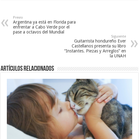
n
a
a
a
n
n
n
a
u
u
n
e
e
u
v
Previo
v
e
a
Argentina ya está en Florida para
a
v
)
enfrentar a Cabo Verde por el
)
a
pase a octavos del Mundial
)
Siguiente
Guitarrista hondureño Ever
Castellanos presenta su libro
“Instantes. Piezas y Arreglos” en
la UNAH
Artículos relacionados