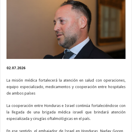
llegarán
a
Honduras
para
realizar
cirugías
oftalmológicas
02.07.2026
La misión médica fortalecerá la atención en salud con operaciones,
equipo especializado, medicamentos y cooperación entre hospitales
de ambos países
La cooperación entre Honduras e Israel continúa fortaleciéndose con
la llegada de una brigada médica israelí que brindará atención
especializada y cirugías oftalmológicas en el país.
En ese sentido, el embajador de Israel en Honduras, Nadav Goren ,