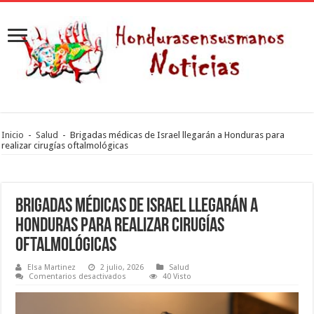
Inicio
-
Salud
-
Brigadas médicas de Israel llegarán a Honduras para
realizar cirugías oftalmológicas
Brigadas médicas de Israel llegarán a
Honduras para realizar cirugías
oftalmológicas
Elsa Martinez
2 julio, 2026
Salud
en
Comentarios desactivados
40 Visto
Brigadas
médicas
de
Israel