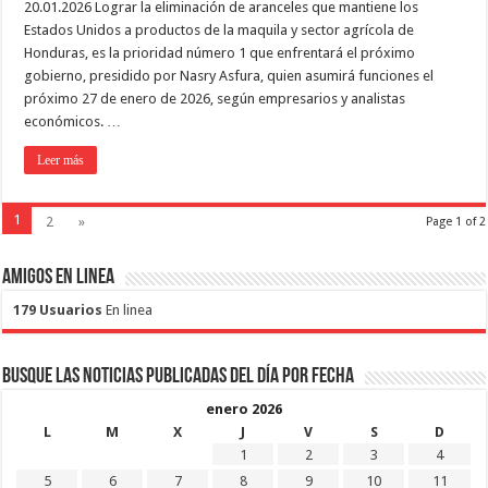
20.01.2026 Lograr la eliminación de aranceles que mantiene los
Estados Unidos a productos de la maquila y sector agrícola de
Honduras, es la prioridad número 1 que enfrentará el próximo
gobierno, presidido por Nasry Asfura, quien asumirá funciones el
próximo 27 de enero de 2026, según empresarios y analistas
económicos. …
Leer más
1
2
»
Page 1 of 2
Amigos en Linea
179 Usuarios
En linea
Busque las noticias publicadas del día por fecha
enero 2026
L
M
X
J
V
S
D
1
2
3
4
5
6
7
8
9
10
11