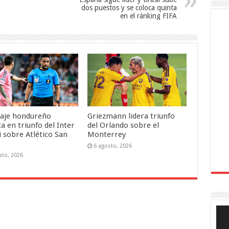
dos puestos y se coloca quinta
en el ránking FIFA
raje hondureño
Griezmann lidera triunfo
a en triunfo del Inter
del Orlando sobre el
 sobre Atlético San
Monterrey
6 agosto, 2026
sto, 2026
Rep
de
víde