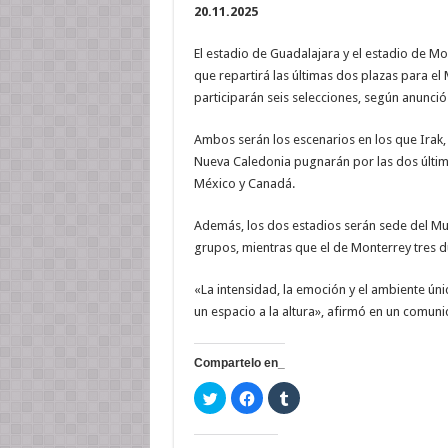
20.11.2025
El estadio de Guadalajara y el estadio de M
que repartirá las últimas dos plazas para el
participarán seis selecciones, según anunció 
Ambos serán los escenarios en los que Irak,
Nueva Caledonia pugnarán por las dos últim
México y Canadá.
Además, los dos estadios serán sede del Mun
grupos, mientras que el de Monterrey tres d
«La intensidad, la emoción y el ambiente ú
un espacio a la altura», afirmó en un comunic
Compartelo en_
H
H
H
a
a
a
z
z
z
c
c
c
l
l
l