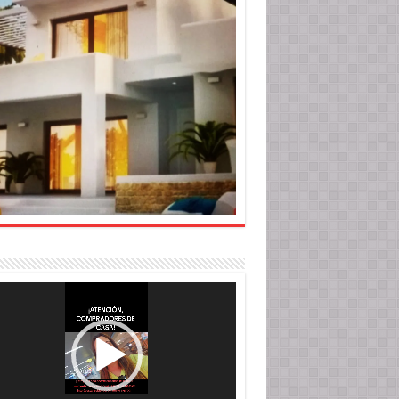
roductor
o