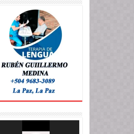
roductor
o