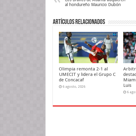
e
v
n
n
e
t
al hondureño Mauricio Dubón
t
n
a
a
t
n
n
a
a
a
n
n
Artículos relacionados
n
a
u
u
n
e
e
u
v
v
e
a
a
v
)
)
a
)
Olimpia remonta 2-1 al
Arbit
UMECIT y lidera el Grupo C
destac
de Concacaf
Miami
Luis
6 agosto, 2026
6 ago