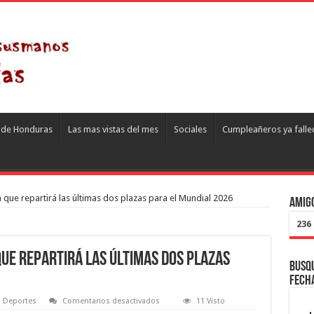
s de Honduras
Las mas vistas del mes
Sociales
Cumpleañeros ya falle
 que repartirá las últimas dos plazas para el Mundial 2026
Amigo
236
que repartirá las últimas dos plazas
Busqu
fech
en
Deportes
Comentarios desactivados
11 Visto
México,