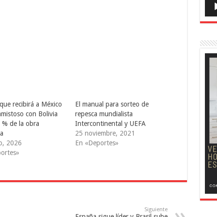
que recibirá a México
El manual para sorteo de
amistoso con Bolivia
repesca mundialista
 % de la obra
Intercontinental y UEFA
da
25 noviembre, 2021
o, 2026
En «Deportes»
ortes»
Siguiente
España sigue líder y Brasil sube