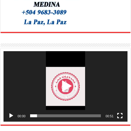
Reproductor
de
vídeo
00:00
00:51