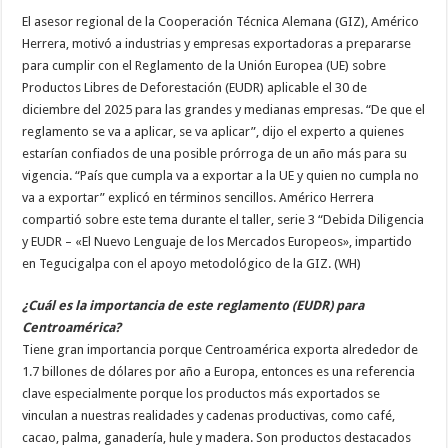
para
El asesor regional de la Cooperación Técnica Alemana (GIZ), Américo
el
EUDR:
Herrera, motivó a industrias y empresas exportadoras a prepararse
“El
Nuevo
para cumplir con el Reglamento de la Unión Europea (UE) sobre
Lenguaje
Productos Libres de Deforestación (EUDR) aplicable el 30 de
de
los
diciembre del 2025 para las grandes y medianas empresas. “De que el
Mercados
Europeos”
reglamento se va a aplicar, se va aplicar”, dijo el experto a quienes
estarían confiados de una posible prórroga de un año más para su
vigencia. “País que cumpla va a exportar a la UE y quien no cumpla no
va a exportar” explicó en términos sencillos. Américo Herrera
compartió sobre este tema durante el taller, serie 3 “Debida Diligencia
y EUDR – «El Nuevo Lenguaje de los Mercados Europeos», impartido
en Tegucigalpa con el apoyo metodológico de la GIZ. (WH)
¿Cuál es la importancia de este reglamento (EUDR) para
Centroamérica?
Tiene gran importancia porque Centroamérica exporta alrededor de
1.7 billones de dólares por año a Europa, entonces es una referencia
clave especialmente porque los productos más exportados se
vinculan a nuestras realidades y cadenas productivas, como café,
cacao, palma, ganadería, hule y madera. Son productos destacados