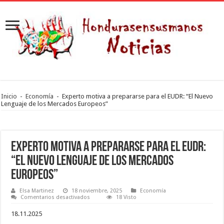
Inicio
-
Economía
-
Experto motiva a prepararse para el EUDR: “El Nuevo
Lenguaje de los Mercados Europeos”
Experto motiva a prepararse para el EUDR:
“El Nuevo Lenguaje de los Mercados
Europeos”
Elsa Martinez
18 noviembre, 2025
Economía
en
Comentarios desactivados
18 Visto
Experto
motiva
18.11.2025
a
prepararse