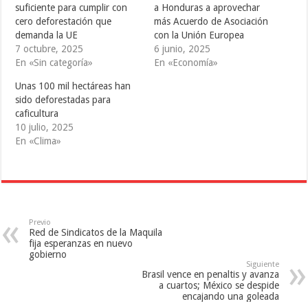
i
c
m
suficiente para cumplir con
a Honduras a aprovechar
t
e
b
cero deforestación que
más Acuerdo de Asociación
t
b
l
e
o
r
demanda la UE
con la Unión Europea
r
o
(
(
k
S
7 octubre, 2025
6 junio, 2025
S
(
e
En «Sin categoría»
En «Economía»
e
S
a
a
e
b
b
a
r
Unas 100 mil hectáreas han
r
b
e
e
r
e
sido deforestadas para
e
e
n
caficultura
n
e
u
u
n
n
10 julio, 2025
n
u
a
a
n
v
En «Clima»
v
a
e
e
v
n
n
e
t
t
n
a
a
t
n
n
a
a
a
n
n
n
a
u
u
n
e
e
u
v
Previo
v
e
a
Red de Sindicatos de la Maquila
a
v
)
fija esperanzas en nuevo
)
a
gobierno
)
Siguiente
Brasil vence en penaltis y avanza
a cuartos; México se despide
encajando una goleada