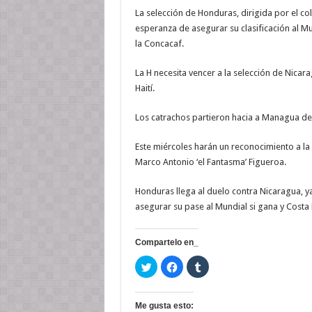
La selección de Honduras, dirigida por el c
esperanza de asegurar su clasificación al Mu
la Concacaf.
La H necesita vencer a la selección de Nicar
Haití.
Los catrachos partieron hacia a Managua de
Este miércoles harán un reconocimiento a la
Marco Antonio ‘el Fantasma’ Figueroa.
Honduras llega al duelo contra Nicaragua, y
asegurar su pase al Mundial si gana y Costa 
Compartelo en_
H
H
H
a
a
a
z
z
z
c
c
c
l
l
l
i
i
i
Me gusta esto: