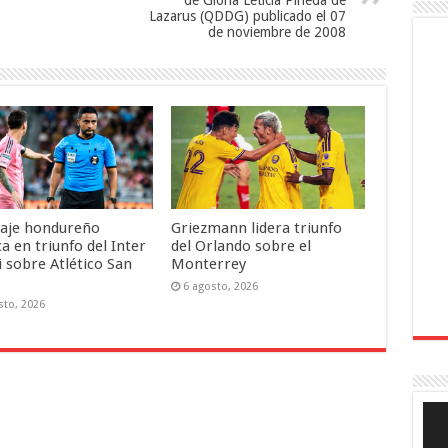
de Gloria Leticia Pineda de
Lazarus (QDDG) publicado el 07
de noviembre de 2008
raje hondureño
Griezmann lidera triunfo
a en triunfo del Inter
del Orlando sobre el
 sobre Atlético San
Monterrey
6 agosto, 2026
sto, 2026
Rep
de
víde