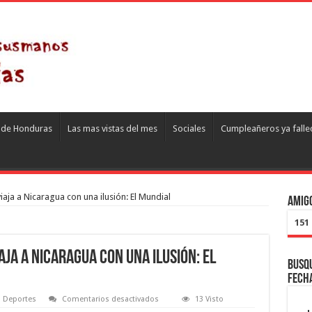
s de Honduras
Las mas vistas del mes
Sociales
Cumpleañeros ya falle
aja a Nicaragua con una ilusión: El Mundial
Amigo
151
aja a Nicaragua con una ilusión: El
Busqu
fech
en
Deportes
Comentarios desactivados
13 Visto
La