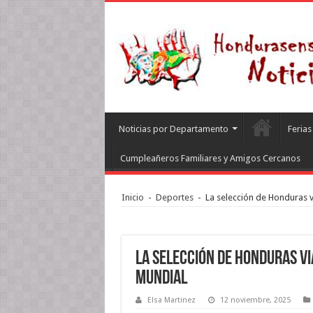
Noticias por Departamento
Feria
Cumpleañeros Familiares y Amigos Cercanos
Inicio
-
Deportes
-
La selección de Honduras vi
La selección de Honduras vi
Mundial
Elsa Martinez
12 noviembre, 2025