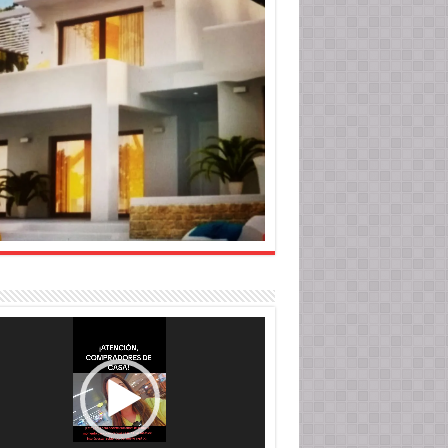
roductor
o