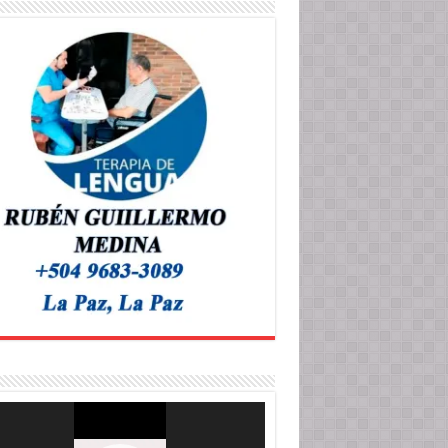
roductor
o