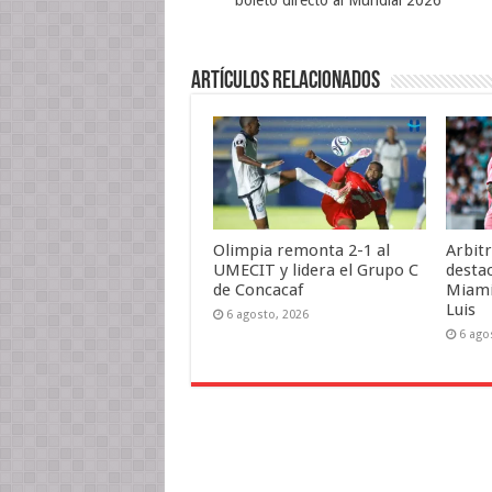
boleto directo al Mundial 2026
t
n
a
a
t
n
n
a
a
a
n
n
n
a
u
u
n
e
Artículos relacionados
e
u
v
v
e
a
a
v
)
)
a
)
Olimpia remonta 2-1 al
Arbit
UMECIT y lidera el Grupo C
destac
de Concacaf
Miami
Luis
6 agosto, 2026
6 ago