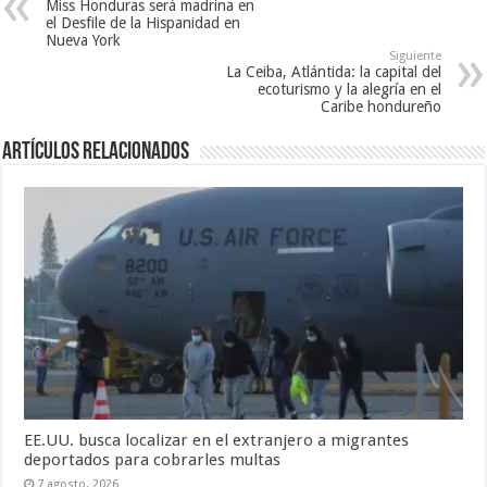
v
e
a
Miss Honduras será madrina en
a
v
)
el Desfile de la Hispanidad en
)
a
Nueva York
)
Siguiente
La Ceiba, Atlántida: la capital del
ecoturismo y la alegría en el
Caribe hondureño
Artículos relacionados
EE.UU. busca localizar en el extranjero a migrantes
deportados para cobrarles multas
7 agosto, 2026