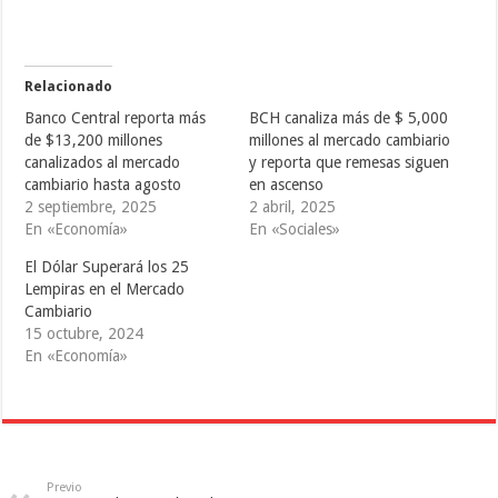
p
p
p
a
a
a
r
r
r
t
t
t
i
i
i
r
r
r
e
e
e
Relacionado
n
n
n
T
F
T
Banco Central reporta más
BCH canaliza más de $ 5,000
w
a
u
i
c
m
de $13,200 millones
millones al mercado cambiario
t
e
b
canalizados al mercado
y reporta que remesas siguen
t
b
l
e
o
r
cambiario hasta agosto
en ascenso
r
o
(
(
k
S
2 septiembre, 2025
2 abril, 2025
S
(
e
En «Economía»
En «Sociales»
e
S
a
a
e
b
b
a
r
El Dólar Superará los 25
r
b
e
e
r
e
Lempiras en el Mercado
e
e
n
Cambiario
n
e
u
u
n
n
15 octubre, 2024
n
u
a
a
n
v
En «Economía»
v
a
e
e
v
n
n
e
t
t
n
a
a
t
n
n
a
a
a
n
n
n
a
u
u
n
e
e
u
v
Previo