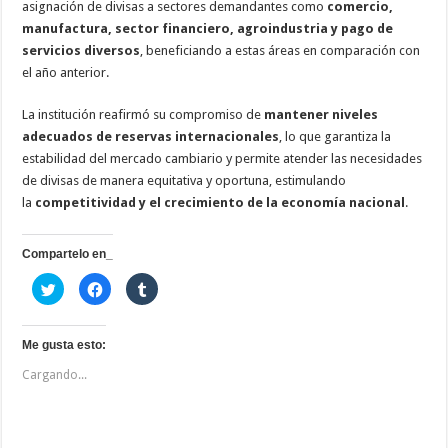
asignación de divisas a sectores demandantes como
comercio,
manufactura, sector financiero, agroindustria y pago de
servicios diversos
, beneficiando a estas áreas en comparación con
el año anterior.
La institución reafirmó su compromiso de
mantener niveles
adecuados de reservas internacionales
, lo que garantiza la
estabilidad del mercado cambiario y permite atender las necesidades
de divisas de manera equitativa y oportuna, estimulando
la
competitividad y el crecimiento de la economía nacional
.
Compartelo en_
H
H
H
a
a
a
z
z
z
c
c
c
l
l
l
i
i
i
Me gusta esto:
c
c
c
p
p
p
Cargando...
a
a
a
r
r
r
a
a
a
c
c
c
o
o
o
m
m
m