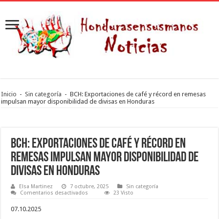
Inicio
-
Sin categoría
-
BCH: Exportaciones de café y récord en remesas
impulsan mayor disponibilidad de divisas en Honduras
BCH: Exportaciones de café y récord en
remesas impulsan mayor disponibilidad de
divisas en Honduras
Elsa Martinez
7 octubre, 2025
Sin categoría
en
Comentarios desactivados
23 Visto
BCH:
Exportaciones
07.10.2025
de
café