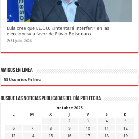
Lula cree que EE.UU. «intentará interferir en las
elecciones» a favor de Flávio Bolsonaro
31 julio, 2026
Amigos en Linea
53 Usuarios
En linea
Busque las noticias publicadas del día por fecha
octubre 2025
L
M
X
J
V
S
D
1
2
3
4
5
6
7
8
9
10
11
12
13
14
15
16
17
18
19