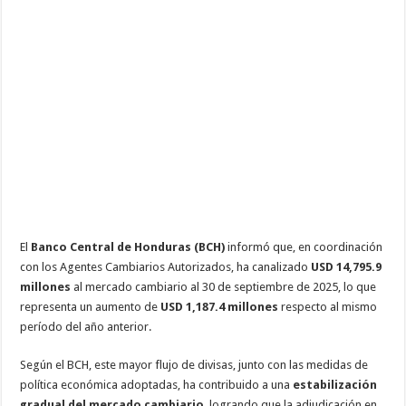
y
récord
en
remesas
impulsan
mayor
disponibilidad
de
divisas
en
Honduras
El
Banco Central de Honduras (BCH)
informó que, en coordinación
con los Agentes Cambiarios Autorizados, ha canalizado
USD 14,795.9
millones
al mercado cambiario al 30 de septiembre de 2025, lo que
representa un aumento de
USD 1,187.4 millones
respecto al mismo
período del año anterior.
Según el BCH, este mayor flujo de divisas, junto con las medidas de
política económica adoptadas, ha contribuido a una
estabilización
gradual del mercado cambiario
, logrando que la adjudicación en