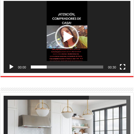
Reproductor
de
vídeo
00:00
00:30