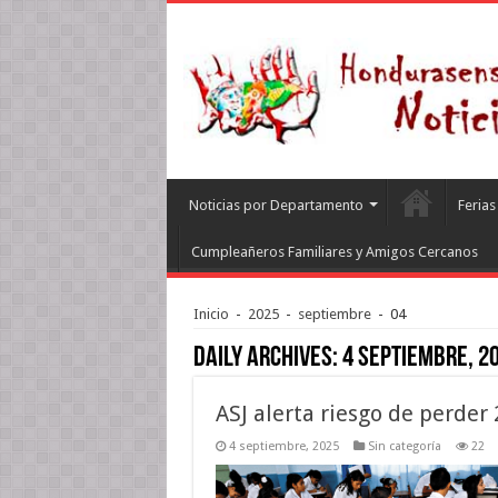
Noticias por Departamento
Feria
Cumpleañeros Familiares y Amigos Cercanos
Inicio
-
2025
-
septiembre
-
04
Daily Archives:
4 septiembre, 2
ASJ alerta riesgo de perder
4 septiembre, 2025
Sin categoría
22