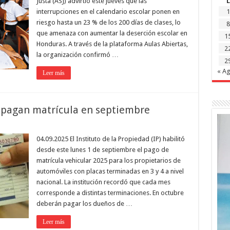
Justa (ASJ) advirtió este jueves que las
L
interrupciones en el calendario escolar ponen en
1
riesgo hasta un 23 % de los 200 días de clases, lo
8
que amenaza con aumentar la deserción escolar en
1
Honduras. A través de la plataforma Aulas Abiertas,
2
la organización confirmó …
2
« A
Leer más
4 pagan matrícula en septiembre
04.09.2025 El Instituto de la Propiedad (IP) habilitó
desde este lunes 1 de septiembre el pago de
matrícula vehicular 2025 para los propietarios de
automóviles con placas terminadas en 3 y 4 a nivel
nacional. La institución recordó que cada mes
corresponde a distintas terminaciones. En octubre
deberán pagar los dueños de …
Leer más