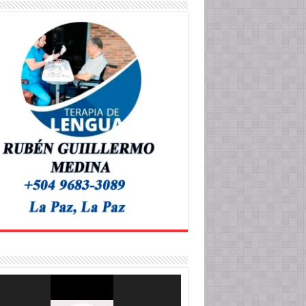
roductor
o