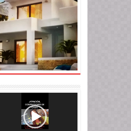
roductor
o