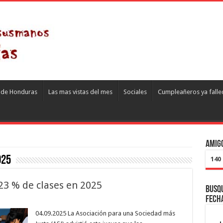
s de Honduras
Las mas vistas del mes
Sociales
Cumpleañeros ya falle
Amigo
025
140
 23 % de clases en 2025
Busqu
fech
04.09.2025 La Asociación para una Sociedad más