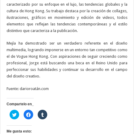
caracterizado por su enfoque en el lujo, las tendencias globales y la
cultura de Hong Kong. Su trabajo destaca por la creación de collages,
ilustraciones, gráficos en movimiento y edición de videos, todos
elementos que reflejan las tendencias contemporáneas y el estilo
distintivo que caracteriza a la publicación.
Mejía ha demostrado ser un verdadero referente en el diseño
multimedia, logrando imponerse en un entorno tan competitivo como
el de Vogue Hong Kong. Con aspiraciones de seguir creciendo como
profesional, Jorge está buscando una beca en el Reino Unido para
perfeccionar sus habilidades y continuar su desarrollo en el campo
del diseño creativo.
Fuente: darioroatán.com
Compartelo en_
H
H
H
a
a
a
z
z
z
c
c
c
l
l
l
i
i
i
Me gusta esto: