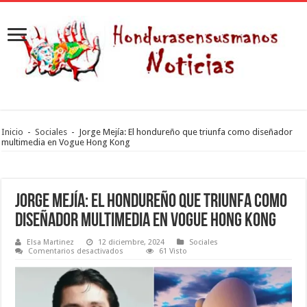
Inicio
-
Sociales
-
Jorge Mejía: El hondureño que triunfa como diseñador
multimedia en Vogue Hong Kong
Jorge Mejía: El hondureño que triunfa como
diseñador multimedia en Vogue Hong Kong
Elsa Martinez
12 diciembre, 2024
Sociales
en
Comentarios desactivados
61 Visto
Jorge
Mejía:
El
hondureño
que
triunfa