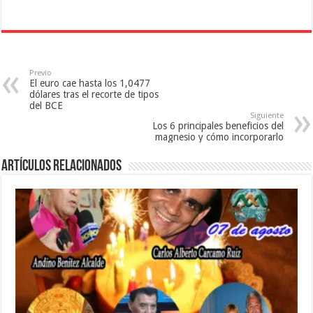
t
n
a
a
t
n
n
a
a
a
n
n
n
a
u
u
n
e
e
u
v
v
e
a
Previo
a
v
)
El euro cae hasta los 1,0477
)
a
)
dólares tras el recorte de tipos
del BCE
Siguiente
Los 6 principales beneficios del
magnesio y cómo incorporarlo
Artículos relacionados