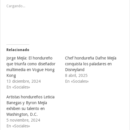
c
c
c
p
p
p
Cargando...
a
a
a
r
r
r
a
a
a
c
c
c
o
o
o
m
m
m
p
p
p
a
a
a
r
r
r
t
t
t
i
i
i
r
r
r
e
e
e
Relacionado
n
n
n
T
F
T
Jorge Mejía: El hondureño
Chef hondureña Dafne Mejía
w
a
u
i
c
m
que triunfa como diseñador
conquista los paladares en
t
e
b
multimedia en Vogue Hong
Disneyland
t
b
l
e
o
r
Kong
8 abril, 2025
r
o
(
(
k
S
13 diciembre, 2024
En «Sociales»
S
(
e
En «Sociales»
e
S
a
a
e
b
b
a
r
Artistas hondureños Leticia
r
b
e
e
r
e
Banegas y Byron Mejía
e
e
n
exhiben su talento en
n
e
u
u
n
n
Washington, D.C.
n
u
a
a
n
v
5 noviembre, 2024
v
a
e
En «Sociales»
e
v
n
n
e
t