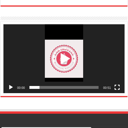
Reproductor
de
vídeo
00:00
00:51