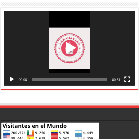
Reproductor
de
vídeo
00:00
00:51