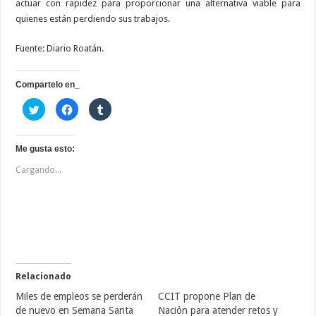
actuar con rapidez para proporcionar una alternativa viable para
quienes están perdiendo sus trabajos.
Fuente: Diario Roatán.
Compartelo en_
H
H
H
a
a
a
z
z
z
c
c
c
l
l
l
i
i
i
Me gusta esto:
c
c
c
p
p
p
Cargando...
a
a
a
r
r
r
a
a
a
c
c
c
o
o
o
m
m
m
p
p
p
a
a
a
r
r
r
t
t
t
i
i
i
r
r
r
e
e
e
Relacionado
n
n
n
T
F
T
Miles de empleos se perderán
CCIT propone Plan de
w
a
u
i
c
m
de nuevo en Semana Santa
Nación para atender retos y