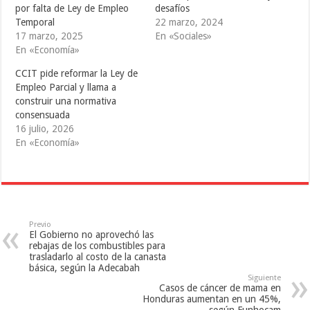
t
e
b
por falta de Ley de Empleo
desafíos
t
b
l
e
o
r
Temporal
22 marzo, 2024
r
o
(
(
k
S
17 marzo, 2025
En «Sociales»
S
(
e
En «Economía»
e
S
a
a
e
b
b
a
r
CCIT pide reformar la Ley de
r
b
e
e
r
e
Empleo Parcial y llama a
e
e
n
construir una normativa
n
e
u
u
n
n
consensuada
n
u
a
a
n
v
16 julio, 2026
v
a
e
En «Economía»
e
v
n
n
e
t
t
n
a
a
t
n
n
a
a
a
n
n
n
a
u
u
n
e
e
u
v
v
e
a
Previo
a
v
)
El Gobierno no aprovechó las
)
a
)
rebajas de los combustibles para
trasladarlo al costo de la canasta
básica, según la Adecabah
Siguiente
Casos de cáncer de mama en
Honduras aumentan en un 45%,
según Funhocam