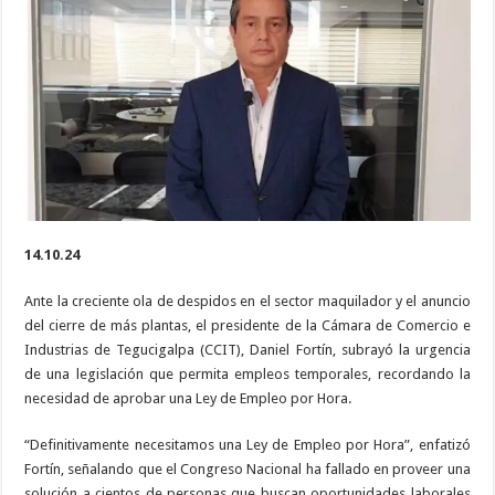
recuerda
la
urgencia
de
Ley
de
Empleo
Temporal
ante
ola
de
despidos
en
maquilas
14.10.24
Ante la creciente ola de despidos en el sector maquilador y el anuncio
del cierre de más plantas, el presidente de la Cámara de Comercio e
Industrias de Tegucigalpa (CCIT), Daniel Fortín, subrayó la urgencia
de una legislación que permita empleos temporales, recordando la
necesidad de aprobar una Ley de Empleo por Hora.
“Definitivamente necesitamos una Ley de Empleo por Hora”, enfatizó
Fortín, señalando que el Congreso Nacional ha fallado en proveer una
solución a cientos de personas que buscan oportunidades laborales