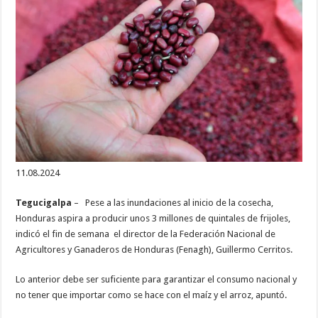
3
millones
de
quintales
de
frijoles,
suficientes
para
consumo
nacional
11.08.2024
Tegucigalpa
– Pese a las inundaciones al inicio de la cosecha,
Honduras aspira a producir unos 3 millones de quintales de frijoles,
indicó el fin de semana el director de la Federación Nacional de
Agricultores y Ganaderos de Honduras (Fenagh), Guillermo Cerritos.
Lo anterior debe ser suficiente para garantizar el consumo nacional y
no tener que importar como se hace con el maíz y el arroz, apuntó.