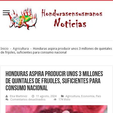
Inicio
-
Agricultura
-
Honduras aspira producir unos 3 millones de quintales
de frijoles, suficientes para consumo nacional
Honduras aspira producir unos 3 millones
de quintales de frijoles, suficientes para
consumo nacional
Elsa Martinez
11 agosto, 2024
Agricultura
,
Economía
,
Pais
en
Comentarios desactivados
174 Visto
Honduras
aspira
producir
unos