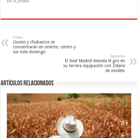
En «Cortés»
n
u
a
a
n
v
v
a
e
e
v
n
n
e
t
t
n
a
a
t
n
n
a
a
a
n
n
n
a
u
Previo
u
n
e
Lluvias y chubascos se
e
u
v
concentrarán en oriente, centro y
v
e
a
a
v
)
sur este domingo
)
a
Siguiente
)
El Real Madrid desvela el gris en
su tercera equipación con Zidane
de modelo
Artículos relacionados