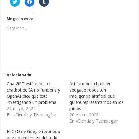
H
H
H
a
a
a
z
z
z
c
c
c
l
l
l
i
i
i
Me gusta esto:
c
c
c
p
p
p
Cargando...
a
a
a
r
r
r
a
a
a
c
c
c
o
o
o
m
m
m
p
p
p
a
a
a
r
r
r
t
t
t
i
i
i
r
r
r
e
e
e
Relacionado
n
n
n
T
F
T
ChatGPT está caído: el
Así funciona el primer
w
a
u
i
c
m
chatbot de IA no funciona y
abogado robot con
t
e
b
OpenAI dice que está
inteligencia artificial que
t
b
l
e
o
r
investigando un problema
quiere representarnos en los
r
o
(
(
k
S
22 mayo, 2024
juicios
S
(
e
En «Ciencia y Tecnología»
26 enero, 2023
e
S
a
a
e
b
En «Ciencia y Tecnología»
b
a
r
r
b
e
e
r
e
El CEO de Google reconoció
e
e
n
que no entienden del todo
n
e
u