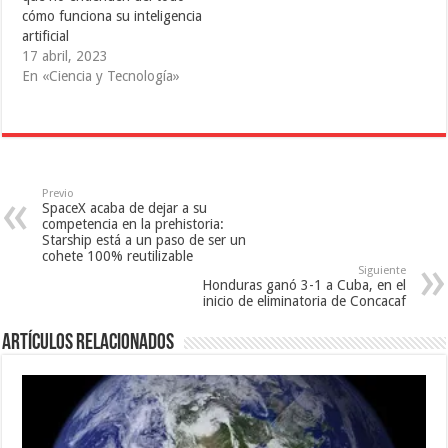
u
n
n
cómo funciona su inteligencia
n
u
a
a
n
v
artificial
v
a
e
17 abril, 2023
e
v
n
n
e
t
En «Ciencia y Tecnología»
t
n
a
a
t
n
n
a
a
a
n
n
n
a
u
u
n
e
e
u
v
v
e
a
a
v
)
)
a
Previo
)
SpaceX acaba de dejar a su
competencia en la prehistoria:
Starship está a un paso de ser un
cohete 100% reutilizable
Siguiente
Honduras ganó 3-1 a Cuba, en el
inicio de eliminatoria de Concacaf
Artículos relacionados