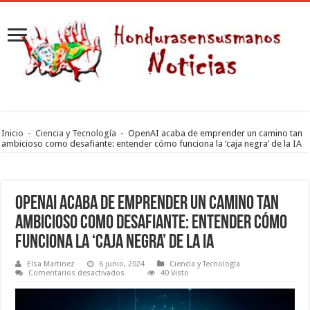
Inicio
-
Ciencia y Tecnología
-
OpenAI acaba de emprender un camino tan
ambicioso como desafiante: entender cómo funciona la ‘caja negra’ de la IA
OpenAI acaba de emprender un camino tan
ambicioso como desafiante: entender cómo
funciona la ‘caja negra’ de la IA
Elsa Martinez
6 junio, 2024
Ciencia y Tecnología
en
Comentarios desactivados
40 Visto
OpenAI
acaba
de
emprender