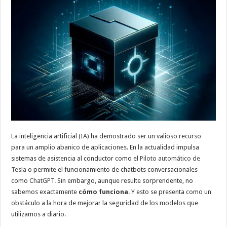
un
camino
tan
ambicioso
como
desafiante:
entender
cómo
funciona
la
‘caja
negra’
de
la
IA
La inteligencia artificial (IA) ha demostrado ser un valioso recurso
para un amplio abanico de aplicaciones. En la actualidad impulsa
sistemas de asistencia al conductor como el
Piloto automático de
Tesla
o permite el funcionamiento de chatbots conversacionales
como
ChatGPT
. Sin embargo, aunque resulte sorprendente, no
sabemos exactamente
cómo funciona
. Y esto se presenta como un
obstáculo a la hora de mejorar la seguridad de los modelos que
utilizamos a diario.