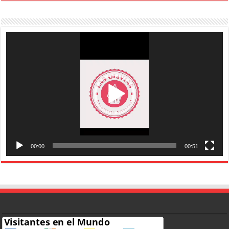
Reproductor
de
vídeo
00:00
00:51