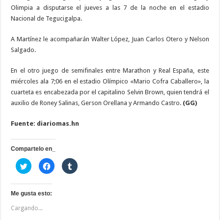
entre
Olimpia a disputarse el jueves a las 7 de la noche en el estadio
Motagua
y
Nacional de Tegucigalpa.
Olimpia
A Martínez le acompañarán Walter López, Juan Carlos Otero y Nelson
Salgado.
En el otro juego de semifinales entre Marathon y Real España, este
miércoles ala 7;06 en el estadio Olímpico «Mario Cofra Caballero», la
cuarteta es encabezada por el capitalino Selvin Brown, quien tendrá el
auxilio de Roney Salinas, Gerson Orellana y Armando Castro.
(GG)
Fuente: diariomas.hn
Compartelo en_
H
H
H
a
a
a
z
z
z
c
c
c
l
l
l
i
i
i
Me gusta esto:
c
c
c
p
p
p
Cargando...
a
a
a
r
r
r