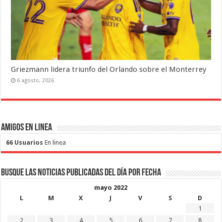
Griezmann lidera triunfo del Orlando sobre el Monterrey
6 agosto, 2026
Amigos en Linea
66 Usuarios
En linea
Busque las noticias publicadas del día por fecha
mayo 2022
L
M
X
J
V
S
D
1
2
3
4
5
6
7
8