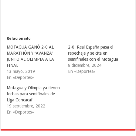
a
a
a
c
c
c
o
o
o
m
m
m
p
p
p
a
a
a
r
r
r
t
t
t
i
i
i
r
r
r
e
e
e
Relacionado
n
n
n
T
F
T
MOTAGUA GANÓ 2-0 AL
2-0. Real España pasa el
w
a
u
i
c
m
MARATHÓN Y “AVANZA”
repechaje y se cita en
t
e
b
JUNTO AL OLIMPIA A LA
semifinales con el Motagua
t
b
l
e
o
r
FINAL
8 diciembre, 2024
r
o
(
(
k
S
13 mayo, 2019
En «Deportes»
S
(
e
En «Deportes»
e
S
a
a
e
b
b
a
r
Motagua y Olimpia ya tienen
r
b
e
e
r
e
fechas para semifinales de
e
e
n
Liga Concacaf
n
e
u
u
n
n
19 septiembre, 2022
n
u
a
a
n
v
En «Deportes»
v
a
e
e
v
n
n
e
t
t
n
a
a
t
n
n
a
a