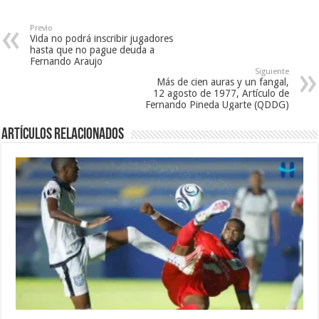
a
n
n
n
a
u
u
n
e
e
u
v
Previo
v
e
a
Vida no podrá inscribir jugadores
a
v
)
hasta que no pague deuda a
)
a
Fernando Araujo
)
Siguiente
Más de cien auras y un fangal,
12 agosto de 1977, Artículo de
Fernando Pineda Ugarte (QDDG)
Artículos relacionados