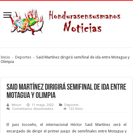
Inicio
-
Deportes
-
Said Martínez dirigirá semifinal de ida entre Motagua y
Olimpia
Said Martínez dirigirá semifinal de ida entre
Motagua y Olimpia
Yelson
11 mayo, 2022
Deportes
en
Comentarios desactivados
122 Visto
Said
Martínez
dirigirá
semifinal
El juez tocoeño, el internacional Héctor Said Martínez será el
de
encargado de dirigir el primer juego de semifinales entre Motagua y
ida