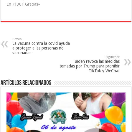
u
n
n
En «1301 Gracias»
n
u
a
a
n
v
v
a
e
e
v
n
n
e
t
t
n
a
a
t
n
n
a
a
a
n
n
n
a
u
Previo
u
n
e
La vacuna contra la covid ayuda
e
u
v
a proteger a las personas no
v
e
a
a
v
)
vacunadas
)
a
Siguiente
)
Biden revoca las medidas
tomadas por Trump para prohibir
TikTok y WeChat
Artículos relacionados