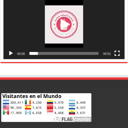
vídeo
00:00
00:51