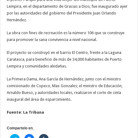
Puerto
Lempira, en el departamento de Gracias a Dios, fue inaugurado ayer
Lempira
por las autoridades del gobierno del Presidente Juan Orlando
Hernández.
La obra con fines de recreación es la número 106 que se construye
para promover la sana convivencia a nivel nacional.
El proyecto se construyó en el barrio El Centro, frente a la Laguna
Caratasca, para beneficio de más de 34,000 habitantes de Puerto
Lempira y comunidades aledañas.
La Primera Dama, Ana García de Hernández, junto con el ministro
comisionado de Copeco, Max Gonzales; el ministro de Educación,
Arnaldo Bueso, y autoridades locales, realizaron el corte de cinta
inaugural del área de esparcimiento.
Fuente: La Tribuna
Compartelo en_
H
H
H