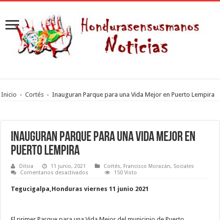
Inicio
-
Cortés
-
Inauguran Parque para una Vida Mejor en Puerto Lempira
Inauguran Parque para una Vida Mejor en
Puerto Lempira
Dilsia
11 junio, 2021
Cortés
,
Francisco Morazán
,
Sociales
en
Comentarios desactivados
150 Visto
Inauguran
Parque
Tegucigalpa,Honduras viernes 11 junio 2021
para
una
Vida
Mejor
en
El primer Parque para una Vida Mejor del municipio de Puerto