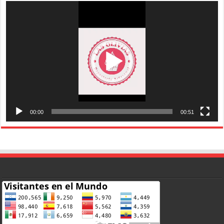
Reproductor
de
vídeo
00:00
00:51