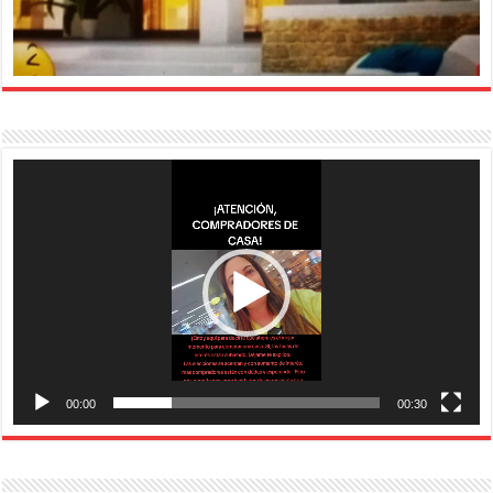
Reproductor
de
vídeo
00:00
00:30