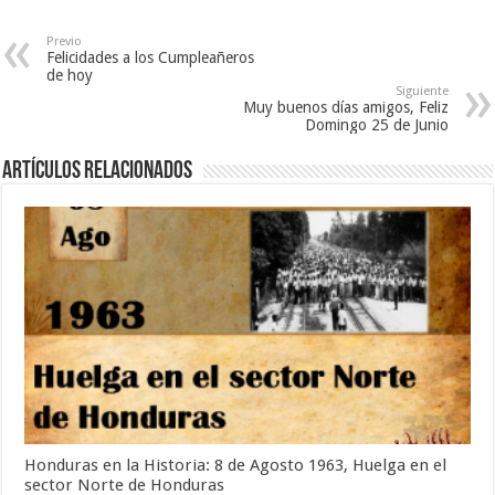
t
n
a
a
t
n
n
a
a
Previo
a
n
n
Felicidades a los Cumpleañeros
n
a
u
u
n
e
de hoy
e
u
v
Siguiente
v
e
a
Muy buenos días amigos, Feliz
a
v
)
)
a
Domingo 25 de Junio
)
Artículos relacionados
Honduras en la Historia: 8 de Agosto 1963, Huelga en el
sector Norte de Honduras