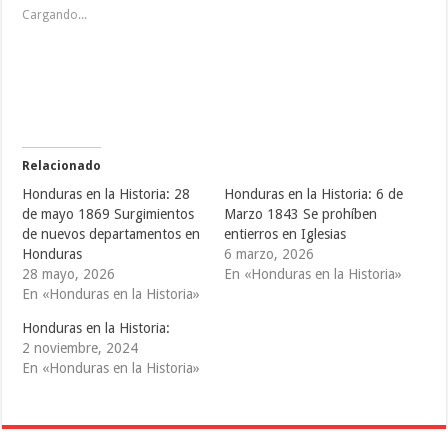
p
p
p
Cargando...
a
a
a
r
r
r
a
a
a
c
c
c
o
o
o
m
m
m
p
p
p
a
a
a
r
r
r
t
t
t
i
i
i
r
r
r
e
e
e
Relacionado
n
n
n
T
F
T
Honduras en la Historia: 28
Honduras en la Historia: 6 de
w
a
u
i
c
m
de mayo 1869 Surgimientos
Marzo 1843 Se prohíben
t
e
b
de nuevos departamentos en
entierros en Iglesias
t
b
l
e
o
r
Honduras
6 marzo, 2026
r
o
(
(
k
S
28 mayo, 2026
En «Honduras en la Historia»
S
(
e
En «Honduras en la Historia»
e
S
a
a
e
b
b
a
r
Honduras en la Historia:
r
b
e
e
r
e
2 noviembre, 2024
e
e
n
En «Honduras en la Historia»
n
e
u
u
n
n
n
u
a
a
n
v
v
a
e
e
v
n
n
e
t