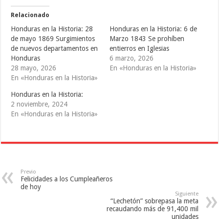
i
i
i
r
r
r
e
e
e
Relacionado
n
n
n
T
F
T
Honduras en la Historia: 28
Honduras en la Historia: 6 de
w
a
u
i
c
m
de mayo 1869 Surgimientos
Marzo 1843 Se prohíben
t
e
b
de nuevos departamentos en
entierros en Iglesias
t
b
l
e
o
r
Honduras
6 marzo, 2026
r
o
(
(
k
S
28 mayo, 2026
En «Honduras en la Historia»
S
(
e
En «Honduras en la Historia»
e
S
a
a
e
b
b
a
r
Honduras en la Historia:
r
b
e
e
r
e
2 noviembre, 2024
e
e
n
En «Honduras en la Historia»
n
e
u
u
n
n
n
u
a
a
n
v
v
a
e
e
v
n
n
e
t
t
n
a
a
t
n
n
a
a
Previo
a
n
n
Felicidades a los Cumpleañeros
n
a
u
u
n
e
de hoy
e
u
v
Siguiente
v
e
a
“Lechetón” sobrepasa la meta
a
v
)
)
a
recaudando más de 91,400 mil
)
unidades