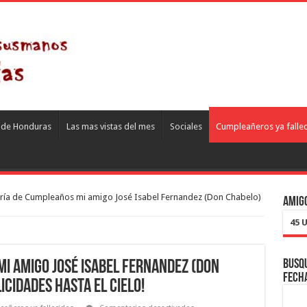
s de Honduras
Las mas vistas del mes
Sociales
Cumpleañeros ya falle
ría de Cumpleaños mi amigo José Isabel Fernandez (Don Chabelo)
Amigo
45 
Busqu
i amigo José Isabel Fernandez (Don
fech
icidades hasta el Cielo!