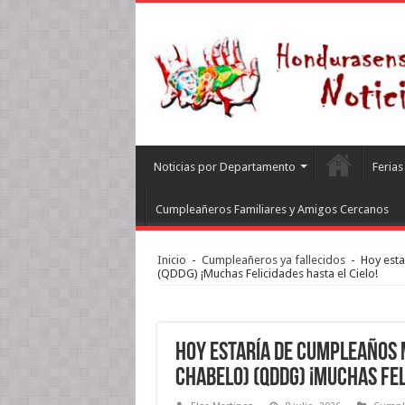
Noticias por Departamento
Feria
Cumpleañeros Familiares y Amigos Cercanos
Inicio
-
Cumpleañeros ya fallecidos
-
Hoy esta
(QDDG) ¡Muchas Felicidades hasta el Cielo!
Hoy estaría de Cumpleaños m
Chabelo) (QDDG) ¡Muchas Fel