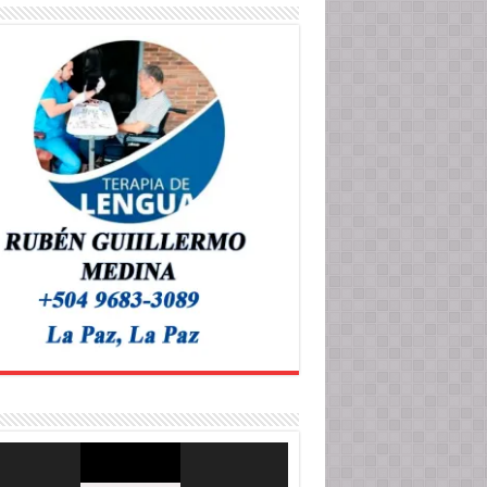
roductor
o