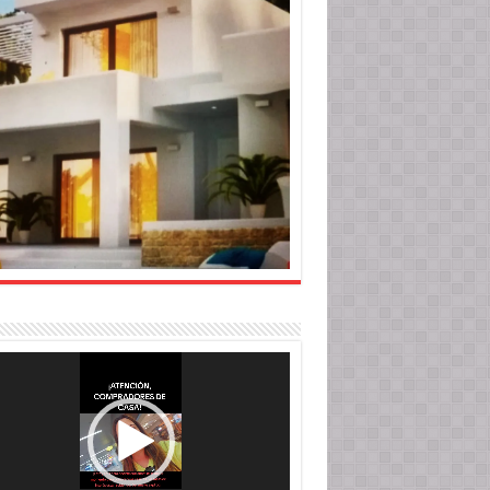
roductor
o