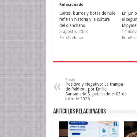
r
r
r
e
e
e
Relacionado
n
n
n
T
F
T
Caites, burros y botas de hule
En junio
w
a
u
i
c
m
reflejan historia y la cultura
el segun
t
e
b
del olanchano
Mipyme
t
b
l
e
o
r
5 agosto, 2023
14 marz
r
o
(
(
k
S
En «Cultura»
En «Ec
S
(
e
e
S
a
a
e
b
b
a
r
r
b
e
e
r
e
e
e
n
n
e
u
u
n
n
n
u
a
a
n
v
Previo
v
a
e
Positivo y Negativo: La trampa
e
v
n
n
e
t
de Pakhon, por Emilio
t
n
a
Santamaría S. publicado el 03 de
a
t
n
julio de 2026
n
a
a
a
n
n
n
a
u
u
n
e
Artículos relacionados
e
u
v
v
e
a
a
v
)
)
a
)