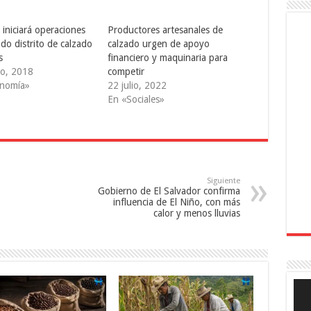
 iniciará operaciones
Productores artesanales de
do distrito de calzado
calzado urgen de apoyo
s
financiero y maquinaria para
o, 2018
competir
onomía»
22 julio, 2022
En «Sociales»
Siguiente
Gobierno de El Salvador confirma
influencia de El Niño, con más
calor y menos lluvias
Rep
de
víde