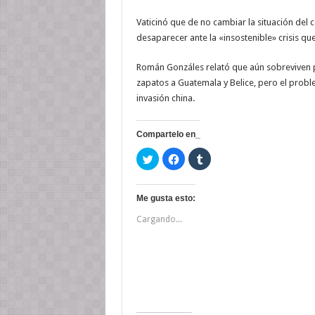
Vaticinó que de no cambiar la situación del 
desaparecer ante la «insostenible» crisis que
Román Gonzáles relató que aún sobreviven por
zapatos a Guatemala y Belice, pero el proble
invasión china.
Compartelo en_
H
H
H
a
a
a
z
z
z
c
c
c
l
l
l
i
i
i
Me gusta esto:
c
c
c
p
p
p
Cargando...
a
a
a
r
r
r
a
a
a
c
c
c
o
o
o
m
m
m
p
p
p
a
a
a
r
r
r
t
t
t
i
i
i