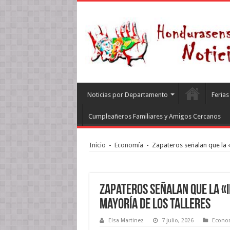
Noticias por Departamento
Feria
Cumpleañeros Familiares y Amigos Cercanos
Inicio
-
Economía
-
Zapateros señalan que la «i
Zapateros señalan que la «in
mayoría de los talleres
Elsa Martinez
7 julio, 2026
Econo