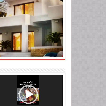
roductor
o