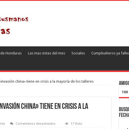
s de Honduras
Las mas vistas del mes
Sociales
Cumpleañeros ya falle
nvasión china» tiene en crisis a la mayoría de los talleres
Amigo
100
vasión china» tiene en crisis a la
Busqu
fech
en
mía
Comentarios desactivados
17 Visto
Zapateros