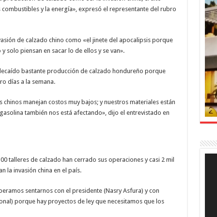
s combustibles y la energía», expresó el representante del rubro
nvasión de calzado chino como «el jinete del apocalipsis porque
y solo piensan en sacar lo de ellos y se van».
a decaído bastante producción de calzado hondureño porque
ro días a la semana.
chinos manejan costos muy bajos; y nuestros materiales están
la gasolina también nos está afectando», dijo el entrevistado en
Rep
00 talleres de calzado han cerrado sus operaciones y casi 2 mil
de
 la invasión china en el país.
víde
speramos sentarnos con el presidente (Nasry Asfura) y con
nal) porque hay proyectos de ley que necesitamos que los