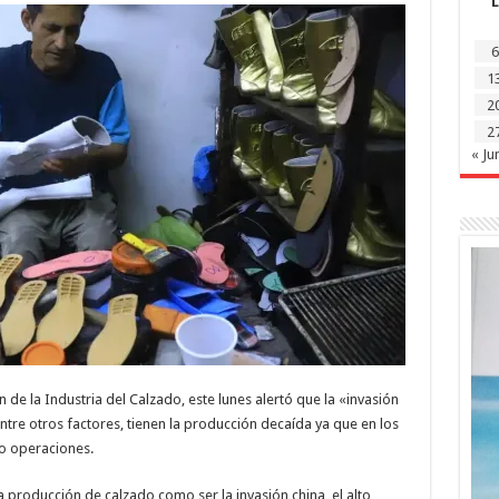
L
señalan
que
la
«invasión
6
china»
1
tiene
en
2
crisis
a
2
la
mayoría
« Ju
de
los
talleres
de la Industria del Calzado, este lunes alertó que la «invasión
 entre otros factores, tienen la producción decaída ya que en los
do operaciones.
producción de calzado como ser la invasión china, el alto