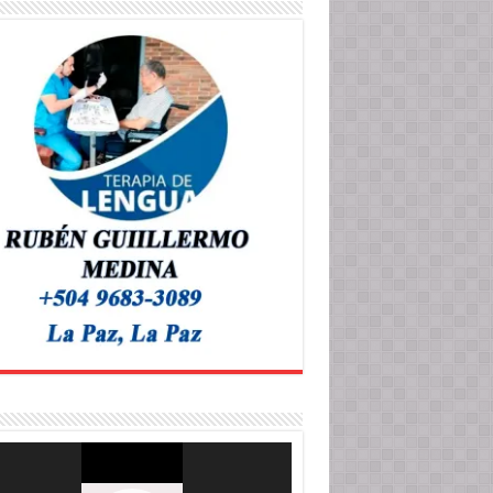
roductor
o