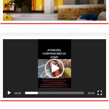
Reproductor
de
vídeo
00:00
00:30