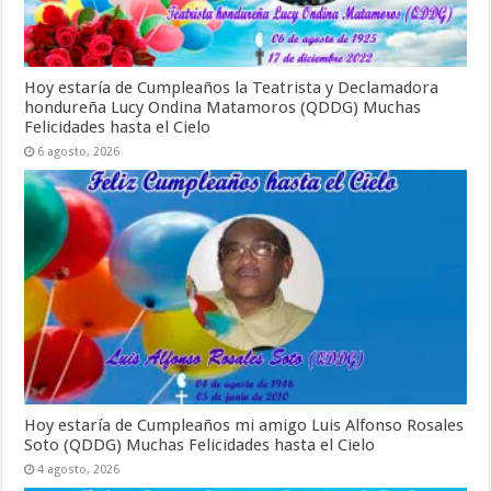
a
v
)
)
a
)
Hoy estaría de Cumpleaños la Teatrista y Declamadora
hondureña Lucy Ondina Matamoros (QDDG) Muchas
Felicidades hasta el Cielo
6 agosto, 2026
Hoy estaría de Cumpleaños mi amigo Luis Alfonso Rosales
Soto (QDDG) Muchas Felicidades hasta el Cielo
4 agosto, 2026