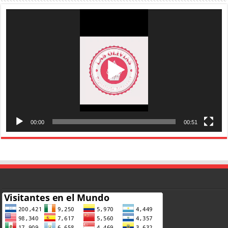
Reproductor
de
vídeo
00:00
00:51