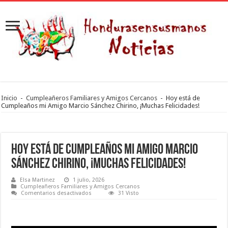
Inicio
-
Cumpleañeros Familiares y Amigos Cercanos
-
Hoy está de
Cumpleaños mi Amigo Marcio Sánchez Chirino, ¡Muchas Felicidades!
Hoy está de Cumpleaños mi Amigo Marcio
Sánchez Chirino, ¡Muchas Felicidades!
Elsa Martinez
1 julio, 2026
Cumpleañeros Familiares y Amigos Cercanos
en
Comentarios desactivados
31 Visto
Hoy
está
de
Cumpleaños
mi