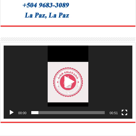
Reproductor
de
vídeo
00:00
00:51