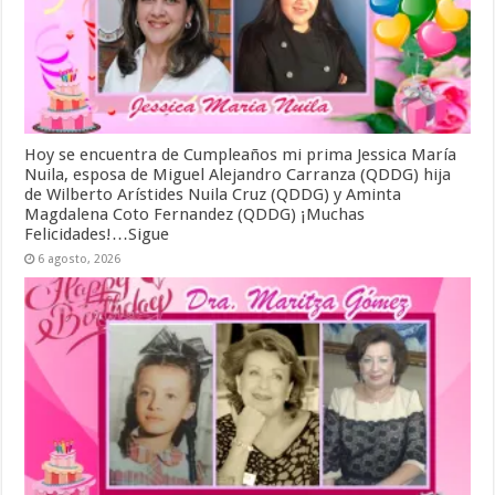
v
e
a
a
v
)
)
a
)
Hoy se encuentra de Cumpleaños mi prima Jessica María
Nuila, esposa de Miguel Alejandro Carranza (QDDG) hija
de Wilberto Arístides Nuila Cruz (QDDG) y Aminta
Magdalena Coto Fernandez (QDDG) ¡Muchas
Felicidades!…Sigue
6 agosto, 2026