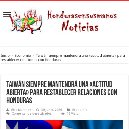
Inicio
-
Economía
-
Taiwán siempre mantendrá una «actitud abierta» para
restablecer relaciones con Honduras
Taiwán siempre mantendrá una «actitud
abierta» para restablecer relaciones con
Honduras
Elsa Martinez
30 junio, 2026
Economía
en
Comentarios desactivados
16 Visto
Taiwán
siempre
mantendrá
una