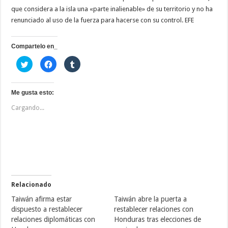
que considera a la isla una «parte inalienable» de su territorio y no ha
renunciado al uso de la fuerza para hacerse con su control. EFE
Compartelo en_
H
H
H
a
a
a
z
z
z
c
c
c
l
l
l
i
i
i
Me gusta esto:
c
c
c
p
p
p
Cargando...
a
a
a
r
r
r
a
a
a
c
c
c
o
o
o
m
m
m
p
p
p
a
a
a
r
r
r
t
t
t
i
i
i
r
r
r
e
e
e
Relacionado
n
n
n
T
F
T
Taiwán afirma estar
Taiwán abre la puerta a
w
a
u
i
c
m
dispuesto a restablecer
restablecer relaciones con
t
e
b
relaciones diplomáticas con
Honduras tras elecciones de
t
b
l
e
o
r