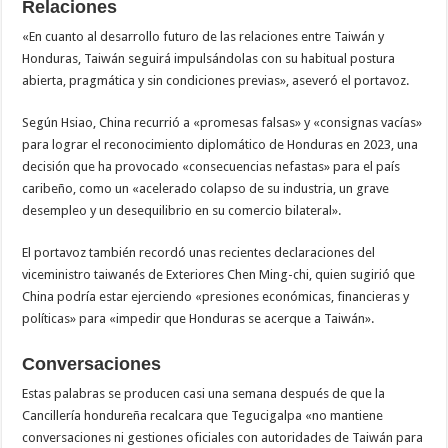
Relaciones
«En cuanto al desarrollo futuro de las relaciones entre Taiwán y
Honduras, Taiwán seguirá impulsándolas con su habitual postura
abierta, pragmática y sin condiciones previas», aseveró el portavoz.
Según Hsiao, China recurrió a «promesas falsas» y «consignas vacías»
para lograr el reconocimiento diplomático de Honduras en 2023, una
decisión que ha provocado «consecuencias nefastas» para el país
caribeño, como un «acelerado colapso de su industria, un grave
desempleo y un desequilibrio en su comercio bilateral».
El portavoz también recordó unas recientes declaraciones del
viceministro taiwanés de Exteriores Chen Ming-chi, quien sugirió que
China podría estar ejerciendo «presiones económicas, financieras y
políticas» para «impedir que Honduras se acerque a Taiwán».
Conversaciones
Estas palabras se producen casi una semana después de que la
Cancillería hondureña recalcara que Tegucigalpa «no mantiene
conversaciones ni gestiones oficiales con autoridades de Taiwán para