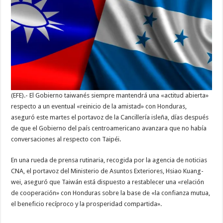
«actitud
abierta»
para
restablecer
relaciones
con
Honduras
(EFE).- El Gobierno taiwanés siempre mantendrá una «actitud abierta»
respecto a un eventual «reinicio de la amistad» con Honduras,
aseguró este martes el portavoz de la Cancillería isleña, días después
de que el Gobierno del país centroamericano avanzara que no había
conversaciones al respecto con Taipéi.
En una rueda de prensa rutinaria, recogida por la agencia de noticias
CNA, el portavoz del Ministerio de Asuntos Exteriores, Hsiao Kuang-
wei, aseguró que Taiwán está dispuesto a restablecer una «relación
de cooperación» con Honduras sobre la base de «la confianza mutua,
el beneficio recíproco y la prosperidad compartida».