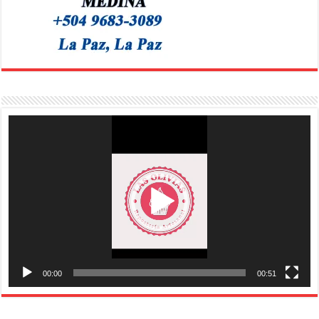
Reproductor
de
vídeo
00:00
00:51