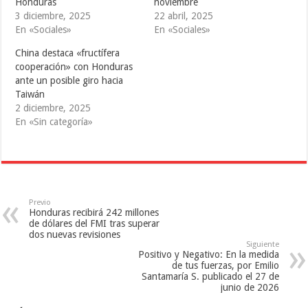
Honduras
noviembre
r
o
(
(
k
S
3 diciembre, 2025
22 abril, 2025
S
(
e
En «Sociales»
En «Sociales»
e
S
a
a
e
b
b
a
r
China destaca «fructífera
r
b
e
e
r
e
cooperación» con Honduras
e
e
n
ante un posible giro hacia
n
e
u
u
n
n
Taiwán
n
u
a
a
n
v
2 diciembre, 2025
v
a
e
En «Sin categoría»
e
v
n
n
e
t
t
n
a
a
t
n
n
a
a
a
n
n
n
a
u
u
n
e
e
u
v
v
e
a
Previo
a
v
)
Honduras recibirá 242 millones
)
a
)
de dólares del FMI tras superar
dos nuevas revisiones
Siguiente
Positivo y Negativo: En la medida
de tus fuerzas, por Emilio
Santamaría S. publicado el 27 de
junio de 2026