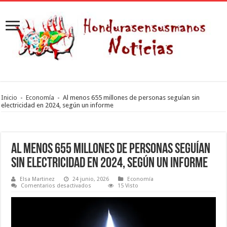
Inicio
-
Economía
-
Al menos 655 millones de personas seguían sin
electricidad en 2024, según un informe
Al menos 655 millones de personas seguían
sin electricidad en 2024, según un informe
Elsa Martinez
24 junio, 2026
Economía
en
Comentarios desactivados
15 Visto
Al
menos
655
millones
de
personas