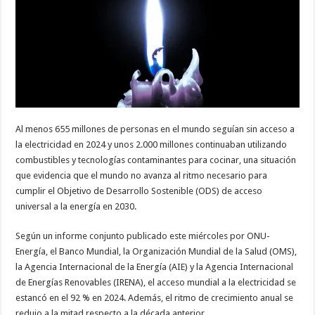
seguían
sin
electricidad
en
2024,
según
un
informe
Al menos 655 millones de personas en el mundo seguían sin acceso a
la electricidad en 2024 y unos 2.000 millones continuaban utilizando
combustibles y tecnologías contaminantes para cocinar, una situación
que evidencia que el mundo no avanza al ritmo necesario para
cumplir el Objetivo de Desarrollo Sostenible (ODS) de acceso
universal a la energía en 2030.
Según un informe conjunto publicado este miércoles por ONU-
Energía, el Banco Mundial, la Organización Mundial de la Salud (OMS),
la Agencia Internacional de la Energía (AIE) y la Agencia Internacional
de Energías Renovables (IRENA), el acceso mundial a la electricidad se
estancó en el 92 % en 2024. Además, el ritmo de crecimiento anual se
redujo a la mitad respecto a la década anterior.