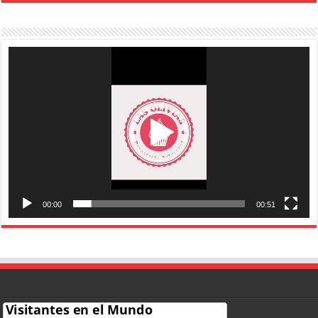
Reproductor
de
vídeo
00:00
00:51