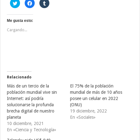
H
H
H
a
a
a
z
z
z
c
c
c
l
l
l
i
i
i
Me gusta esto:
c
c
c
p
p
p
Cargando...
a
a
a
r
r
r
a
a
a
c
c
c
o
o
o
m
m
m
p
p
p
a
a
a
r
r
r
t
t
t
i
i
i
r
r
r
e
e
e
Relacionado
n
n
n
T
F
T
Más de un tercio de la
El 75% de la población
w
a
u
i
c
m
población mundial vive sin
mundial de más de 10 años
t
e
b
Internet: así podría
posee un celular en 2022
t
b
l
e
o
r
solucionarse la profunda
(ONU)
r
o
(
(
k
S
brecha digital de nuestro
19 diciembre, 2022
S
(
e
planeta
En «Sociales»
e
S
a
a
e
b
10 diciembre, 2021
b
a
r
r
b
e
En «Ciencia y Tecnología»
e
r
e
e
e
n