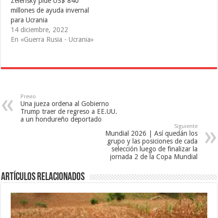
Zelensky pide US$ 840
n
e
u
u
n
n
millones de ayuda invernal
n
u
a
a
n
v
para Ucrania
v
a
e
14 diciembre, 2022
e
v
n
n
e
t
En «Guerra Rusia - Ucrania»
t
n
a
a
t
n
n
a
a
a
n
n
n
a
u
u
n
e
e
u
v
v
e
a
a
v
)
)
a
Previo
)
Una jueza ordena al Gobierno
Trump traer de regreso a EE.UU.
a un hondureño deportado
Siguiente
Mundial 2026 | Así quedán los
grupo y las posiciones de cada
selección luego de finalizar la
jornada 2 de la Copa Mundial
Artículos relacionados