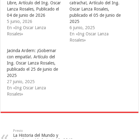
i
c
m
Libre, Artículo del Ing. Oscar
catracha!, Artículo del Ing.
t
e
b
Lanza Rosales, Publicado el
Oscar Lanza Rosales,
t
b
l
e
o
r
04 de junio de 2026
publicado el 05 de junio de
r
o
(
(
k
S
5 junio, 2026
2025
S
(
e
En «Ing Oscar Lanza
6 junio, 2025
e
S
a
a
e
b
Rosales»
En «Ing Oscar Lanza
b
a
r
r
b
e
Rosales»
e
r
e
e
e
n
Jacinda Ardern: ¡Gobernar
n
e
u
u
n
n
con empatía!. Artículo del
n
u
a
a
n
v
Ing. Oscar Lanza Rosales,
v
a
e
publicado el 25 de junio de
e
v
n
n
e
t
2025
t
n
a
a
t
n
27 junio, 2025
n
a
a
En «Ing Oscar Lanza
a
n
n
n
a
u
Rosales»
u
n
e
e
u
v
v
e
a
a
v
)
)
a
)
Previo
La Historia del Mundo y