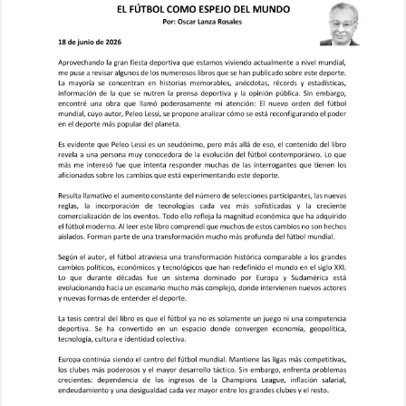
espejo
del
mundo,
Artículo
del
Ing.
Oscar
Lanza
Rosales,
Publicado
el
18
de
junio
de
2026