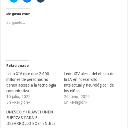
a
a
a
z
z
z
c
c
c
l
l
l
i
i
i
Me gusta esto:
c
c
c
p
p
p
Cargando...
a
a
a
r
r
r
a
a
a
c
c
c
o
o
o
m
m
m
p
p
p
a
a
a
r
r
r
t
t
t
i
i
i
r
r
r
e
e
e
Relacionado
n
n
n
T
F
T
Leon XIV dice que 2.600
León XIV alerta del efecto de
w
a
u
i
c
m
millones de personas no
la IA en "desarrollo
t
e
b
tienen acceso a la tecnología
intelectual y neurológico" de
t
b
l
e
o
r
comunicativa
los niños
r
o
(
(
k
S
10 julio, 2025
26 junio, 2025
S
(
e
En «Religión»
En «Religión»
e
S
a
a
e
b
b
a
r
UNESCO Y HUAWEI UNEN
r
b
e
e
r
e
FUERZAS PARA EL
e
e
n
DESARROLLO SOSTENIBLE
n
e
u
u
n
n