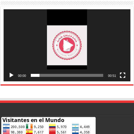
Reproductor
de
vídeo
00:00
00:51