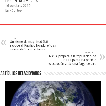
EN CENTROAMÉRICA
n
u
a
a
n
v
16 octubre, 2019
v
a
e
En «Cortés»
e
v
n
n
e
t
t
n
a
a
t
n
n
a
a
a
n
n
n
a
u
u
n
e
e
u
v
v
e
a
Previo
a
v
)
Un sismo de magnitud 5,6
)
a
)
sacude el Pacífico hondureño sin
causar daños ni víctimas
Siguiente
NASA prepara a la tripulación de
la EEI para una posible
evacuación ante una fuga de aire
Artículos relacionados