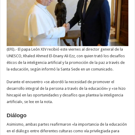
la
UNESCO
abordan
en
el
Vaticano
los
desafíos
de
la
IA
(EFE).- El papa León XIV recibió este viernes al director general de la
UNESCO, Khaled Ahmed El-Enany Ali Ezz, con quien trató los desafíos
éticos de la inteligencia artificial y la promoción de la paz a través de
la educación, según informó la Santa Sede en un comunicado.
Durante el encuentro «se abordó la necesidad de promover el
desarrollo integral de la persona a través de la educación» y «se hizo
hincapié en las oportunidades y desafíos que plantea la inteligencia
artificial», se lee en la nota.
Diálogo
Asimismo, ambas partes reafirmaron «la importancia de la educación
en el diálogo entre diferentes culturas como vía privilegiada para