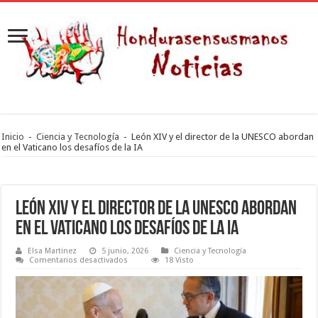
Inicio
-
Ciencia y Tecnología
-
León XIV y el director de la UNESCO abordan
en el Vaticano los desafíos de la IA
León XIV y el director de la UNESCO abordan
en el Vaticano los desafíos de la IA
Elsa Martinez
5 junio, 2026
Ciencia y Tecnología
en
Comentarios desactivados
18 Visto
León
XIV
y
el
director
de