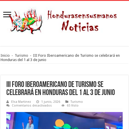
Inicio
-
Turismo
-
III Foro Iberoamericano de Turismo se celebrará en
Honduras del 1 al 3 de junio
III Foro Iberoamericano de Turismo se
celebrará en Honduras del 1 al 3 de junio
Elsa Martinez
1 junio, 2026
Turismo
en
Comentarios desactivados
65 Visto
III
Foro
Iberoamericano
de
Turismo
se