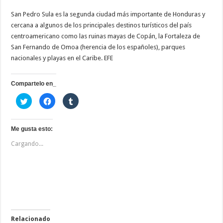
San Pedro Sula es la segunda ciudad más importante de Honduras y
cercana a algunos de los principales destinos turísticos del país
centroamericano como las ruinas mayas de Copán, la Fortaleza de
San Fernando de Omoa (herencia de los españoles), parques
nacionales y playas en el Caribe. EFE
Compartelo en_
H
H
H
a
a
a
z
z
z
c
c
c
l
l
l
i
i
i
Me gusta esto:
c
c
c
p
p
p
Cargando...
a
a
a
r
r
r
a
a
a
c
c
c
o
o
o
m
m
m
p
p
p
a
a
a
r
r
r
t
t
t
i
i
i
r
r
r
e
e
e
Relacionado