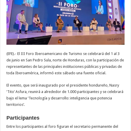
celebrará
en
Honduras
del
1
al
3
de
junio
(EFE).- El III Foro Iberoamericano de Turismo se celebrará del 1 al 3
de junio en San Pedro Sula, norte de Honduras, con la participación de
representantes de las principales instituciones públicas y privadas de
toda Iberoamérica, informó este sábado una fuente oficial.
El evento, que será inaugurado por el presidente hondureño, Nasry
‘Tito’ Asfura, reunirá a alrededor de 1.000 participantes y se celebrará
bajo el lema ‘Tecnología y desarrollo: inteligencia que potencia
territorios’.
Participantes
Entre los participantes al foro figuran el secretario permanente del