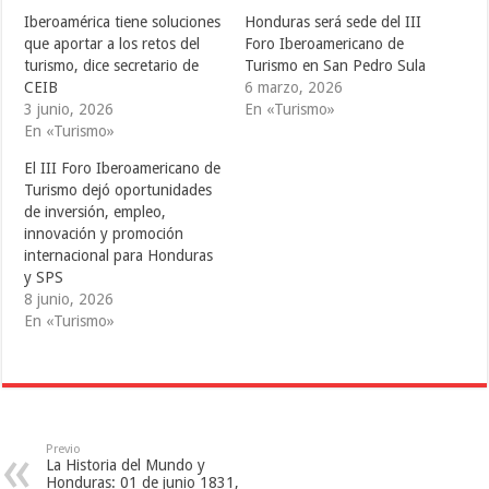
n
n
n
T
F
T
Iberoamérica tiene soluciones
Honduras será sede del III
w
a
u
i
c
m
que aportar a los retos del
Foro Iberoamericano de
t
e
b
turismo, dice secretario de
Turismo en San Pedro Sula
t
b
l
e
o
r
CEIB
6 marzo, 2026
r
o
(
(
k
S
3 junio, 2026
En «Turismo»
S
(
e
En «Turismo»
e
S
a
a
e
b
b
a
r
El III Foro Iberoamericano de
r
b
e
e
r
e
Turismo dejó oportunidades
e
e
n
de inversión, empleo,
n
e
u
u
n
n
innovación y promoción
n
u
a
a
n
v
internacional para Honduras
v
a
e
y SPS
e
v
n
n
e
t
8 junio, 2026
t
n
a
a
t
n
En «Turismo»
n
a
a
a
n
n
n
a
u
u
n
e
e
u
v
v
e
a
a
v
)
)
a
)
Previo
La Historia del Mundo y
Honduras: 01 de junio 1831,