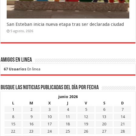
San Esteban inicia nueva etapa tras ser declarada ciudad
5 agosto, 2026
Amigos en Linea
67 Usuarios
En linea
Busque las noticias publicadas del día por fecha
junio 2026
L
M
X
J
V
S
D
1
2
3
4
5
6
7
8
9
10
11
12
13
14
15
16
17
18
19
20
21
22
23
24
25
26
27
28