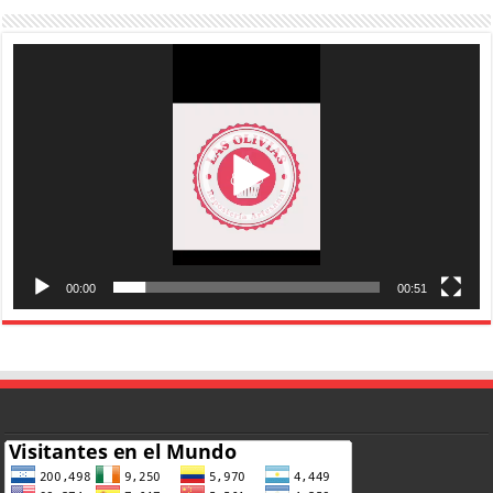
Reproductor
de
vídeo
00:00
00:51