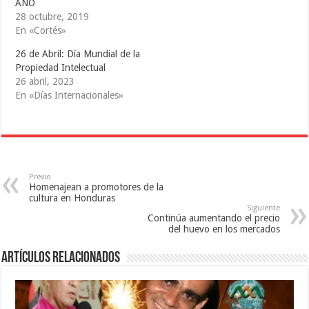
(
k
S
AÑO
S
(
e
28 octubre, 2019
e
S
a
a
e
b
En «Cortés»
b
a
r
r
b
e
e
r
e
26 de Abril: Día Mundial de la
e
e
n
Propiedad Intelectual
n
e
u
u
n
n
26 abril, 2023
n
u
a
a
n
v
En «Días Internacionales»
v
a
e
e
v
n
n
e
t
t
n
a
a
t
n
n
a
a
a
n
n
n
a
u
u
n
e
e
u
v
Previo
v
e
a
Homenajean a promotores de la
a
v
)
cultura en Honduras
)
a
Siguiente
)
Continúa aumentando el precio
del huevo en los mercados
Artículos relacionados