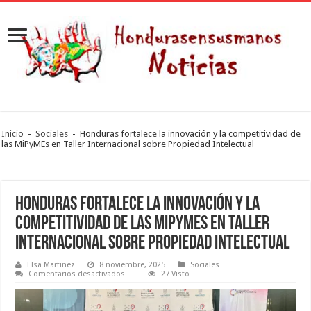
Inicio
-
Sociales
-
Honduras fortalece la innovación y la competitividad de
las MiPyMEs en Taller Internacional sobre Propiedad Intelectual
Honduras fortalece la innovación y la
competitividad de las MiPyMEs en Taller
Internacional sobre Propiedad Intelectual
Elsa Martinez
8 noviembre, 2025
Sociales
en
Comentarios desactivados
27 Visto
Honduras
fortalece
la
innovación