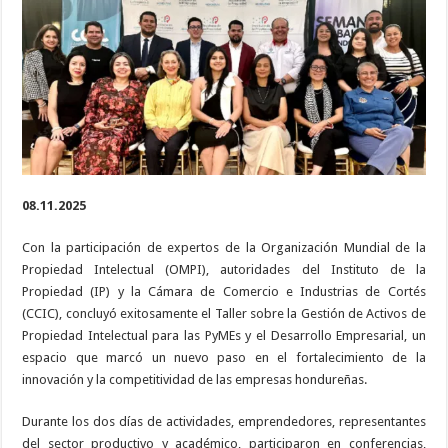
y
la
competitividad
de
las
MiPyMEs
en
Taller
Internacional
sobre
Propiedad
Intelectual
08.11.2025
Con la participación de expertos de la Organización Mundial de la
Propiedad Intelectual (OMPI), autoridades del Instituto de la
Propiedad (IP) y la Cámara de Comercio e Industrias de Cortés
(CCIC), concluyó exitosamente el Taller sobre la Gestión de Activos de
Propiedad Intelectual para las PyMEs y el Desarrollo Empresarial, un
espacio que marcó un nuevo paso en el fortalecimiento de la
innovación y la competitividad de las empresas hondureñas.
Durante los dos días de actividades, emprendedores, representantes
del sector productivo y académico, participaron en conferencias,