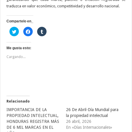
traduzca en valor económico, competitividad y desarrollo nacional.
Compartelo en_
H
H
H
a
a
a
z
z
z
c
c
c
l
l
l
i
i
i
Me gusta esto:
c
c
c
p
p
p
Cargando...
a
a
a
r
r
r
a
a
a
c
c
c
o
o
o
m
m
m
p
p
p
a
a
a
r
r
r
t
t
t
i
i
i
r
r
r
e
e
e
Relacionado
n
n
n
T
F
T
IMPORTANCIA DE LA
26 De Abril-Día Mundial para
w
a
u
i
c
m
PROPIEDAD INTELECTUAL,
la propiedad intelectual
t
e
b
HONDURAS REGISTRA MÁS
26 abril, 2026
t
b
l
e
o
r
DE 6 MIL MARCAS EN EL
En «Días Internacionales»
r
o
(